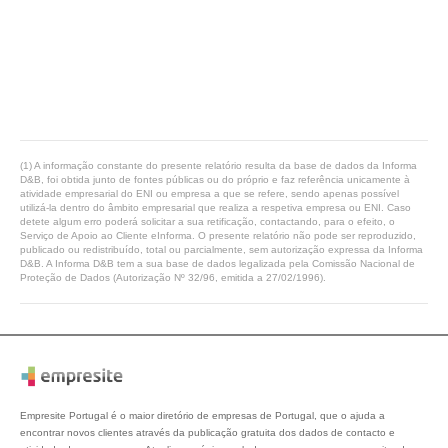
(1) A informação constante do presente relatório resulta da base de dados da Informa
D&B, foi obtida junto de fontes públicas ou do próprio e faz referência unicamente à
atividade empresarial do ENI ou empresa a que se refere, sendo apenas possível
utilizá-la dentro do âmbito empresarial que realiza a respetiva empresa ou ENI. Caso
detete algum erro poderá solicitar a sua retificação, contactando, para o efeito, o
Serviço de Apoio ao Cliente eInforma. O presente relatório não pode ser reproduzido,
publicado ou redistribuído, total ou parcialmente, sem autorização expressa da Informa
D&B. A Informa D&B tem a sua base de dados legalizada pela Comissão Nacional de
Proteção de Dados (Autorização Nº 32/96, emitida a 27/02/1996).
Empresite Portugal é o maior diretório de empresas de Portugal, que o ajuda a
encontrar novos clientes através da publicação gratuita dos dados de contacto e