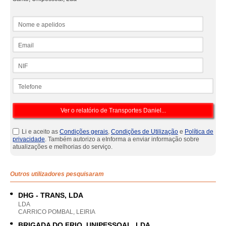
Nome e apelidos
Email
NIF
Telefone
Li e aceito as
Condições gerais
,
Condições de Utilização
e
Política de
privacidade
. Também autorizo a eInforma a enviar informação sobre
atualizações e melhorias do serviço.
Outros utilizadores pesquisaram
DHG - TRANS, LDA
LDA
CARRICO POMBAL, LEIRIA
BRIGADA DO FRIO, UNIPESSOAL, LDA