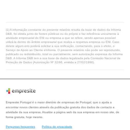
(1) A informação constante do presente relatório resulta da base de dados da Informa
D&B, foi obtida junto de fontes públicas ou do próprio e faz referência unicamente à
atividade empresarial do ENI ou empresa a que se refere, sendo apenas possível
utilizá-la dentro do âmbito empresarial que realiza a respetiva empresa ou ENI. Caso
detete algum erro poderá solicitar a sua retificação, contactando, para o efeito, o
Serviço de Apoio ao Cliente eInforma. O presente relatório não pode ser reproduzido,
publicado ou redistribuído, total ou parcialmente, sem autorização expressa da Informa
D&B. A Informa D&B tem a sua base de dados legalizada pela Comissão Nacional de
Proteção de Dados (Autorização Nº 32/96, emitida a 27/02/1996).
Empresite Portugal é o maior diretório de empresas de Portugal, que o ajuda a
encontrar novos clientes através da publicação gratuita dos dados de contacto e
atividade da sua empresa. Atualize a página web da sua empresa em nosso site, de
forma gratuita, hoje mesmo.
Perguntas frequentes
Política de privacidade