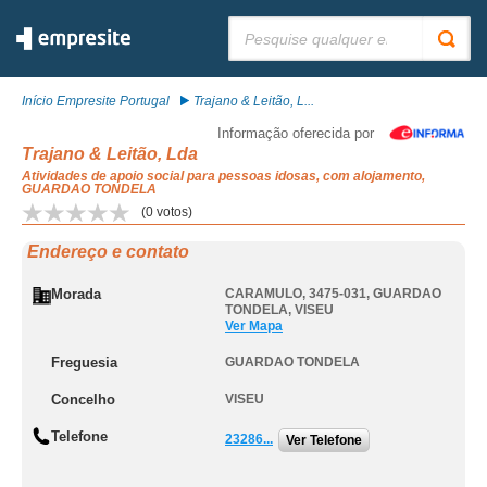
Pesquisar:
Início Empresite Portugal
Trajano & Leitão, L...
Informação oferecida por
Trajano & Leitão, Lda
Atividades de apoio social para pessoas idosas, com alojamento,
GUARDAO TONDELA
(
0
votos)
Endereço e contato
Morada
CARAMULO, 3475-031
,
GUARDAO
TONDELA
,
VISEU
Ver Mapa
Freguesia
GUARDAO TONDELA
Concelho
VISEU
Telefone
23286...
Ver Telefone