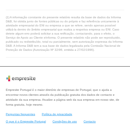
(1) A informação constante do presente relatório resulta da base de dados da Informa
D&B, foi obtida junto de fontes públicas ou do próprio e faz referência unicamente à
atividade empresarial do ENI ou empresa a que se refere, sendo apenas possível
utilizá-la dentro do âmbito empresarial que realiza a respetiva empresa ou ENI. Caso
detete algum erro poderá solicitar a sua retificação, contactando, para o efeito, o
Serviço de Apoio ao Cliente eInforma. O presente relatório não pode ser reproduzido,
publicado ou redistribuído, total ou parcialmente, sem autorização expressa da Informa
D&B. A Informa D&B tem a sua base de dados legalizada pela Comissão Nacional de
Proteção de Dados (Autorização Nº 32/96, emitida a 27/02/1996).
Empresite Portugal é o maior diretório de empresas de Portugal, que o ajuda a
encontrar novos clientes através da publicação gratuita dos dados de contacto e
atividade da sua empresa. Atualize a página web da sua empresa em nosso site, de
forma gratuita, hoje mesmo.
Perguntas frequentes
Política de privacidade
O que é o Empresite Portugal
Condições de uso
Contacto