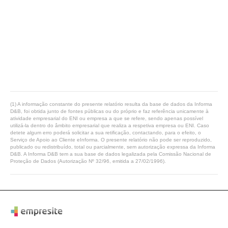
(1) A informação constante do presente relatório resulta da base de dados da Informa
D&B, foi obtida junto de fontes públicas ou do próprio e faz referência unicamente à
atividade empresarial do ENI ou empresa a que se refere, sendo apenas possível
utilizá-la dentro do âmbito empresarial que realiza a respetiva empresa ou ENI. Caso
detete algum erro poderá solicitar a sua retificação, contactando, para o efeito, o
Serviço de Apoio ao Cliente eInforma. O presente relatório não pode ser reproduzido,
publicado ou redistribuído, total ou parcialmente, sem autorização expressa da Informa
D&B. A Informa D&B tem a sua base de dados legalizada pela Comissão Nacional de
Proteção de Dados (Autorização Nº 32/96, emitida a 27/02/1996).