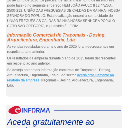
20 de julho de 2026. Se precisar de visitar o escritório desta empresa,
pode fazê-lo no seguinte endereço HEM JOÃO PAULO II 12 4ºESQ.,
2500-212, UNIÃO DAS FREGUESIAS DE CALDAS DA RAINHA - NOSSA
SENHORA DO POPULO. Esta localização encontra-se na cidade de
UNIAO FREGUESIAS CALDAS RAINHA NOSSA SENHORA POPULO
COTO SAO GREGORIO, cujo distrito é LEIRIA.
Informação Comercial de Traçomais - Desing,
Arqueitectura, Engenharia, Lda
As vendas registadas durante o ano de 2025 foram decrescentes em
respeito ao ano anterior.
Os resultados da empresa durante o ano de 2025 foram decrescentes
em respeito ao ano anterior.
Se deseja obter mais informação comercial de Traçomais - Desing,
Arqueitectura, Engenharia, Lda ou do sector,
aceda gratuitamente ao
relatório da empresa
Traçomais - Desing, Arqueitectura, Engenharia,
Lda.
eInf
Aceda gratuitamente ao