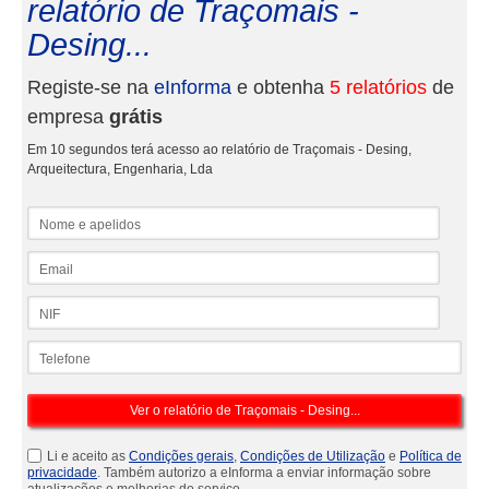
relatório de Traçomais -
Desing...
Registe-se na
eInforma
e obtenha
5 relatórios
de
empresa
grátis
Em 10 segundos terá acesso ao relatório de Traçomais - Desing,
Arqueitectura, Engenharia, Lda
Nome e apelidos
Email
NIF
Telefone
Li e aceito as
Condições gerais
,
Condições de Utilização
e
Política de
privacidade
. Também autorizo a eInforma a enviar informação sobre