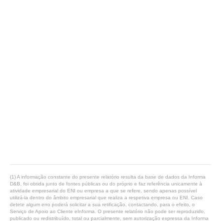
(1) A informação constante do presente relatório resulta da base de dados da Informa
D&B, foi obtida junto de fontes públicas ou do próprio e faz referência unicamente à
atividade empresarial do ENI ou empresa a que se refere, sendo apenas possível
utilizá-la dentro do âmbito empresarial que realiza a respetiva empresa ou ENI. Caso
detete algum erro poderá solicitar a sua retificação, contactando, para o efeito, o
Serviço de Apoio ao Cliente eInforma. O presente relatório não pode ser reproduzido,
publicado ou redistribuído, total ou parcialmente, sem autorização expressa da Informa