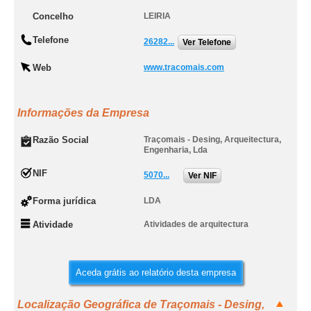
Concelho
LEIRIA
Telefone
26282...
Ver Telefone
Web
www.tracomais.com
Informações da Empresa
Razão Social
Traçomais - Desing, Arqueitectura,
Engenharia, Lda
NIF
5070...
Ver NIF
Forma jurídica
LDA
Atividade
Atividades de arquitectura
Aceda grátis ao relatório desta empresa
Localização Geográfica de Traçomais - Desing,