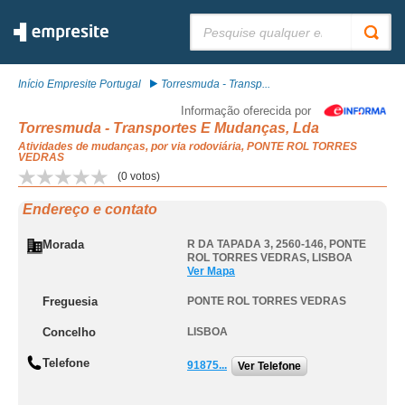
Pesquisar:
Início Empresite Portugal
Torresmuda - Transp...
Informação oferecida por
Torresmuda - Transportes E Mudanças, Lda
Atividades de mudanças, por via rodoviária, PONTE ROL TORRES
VEDRAS
(
0
votos)
Endereço e contato
Morada
R DA TAPADA 3, 2560-146
,
PONTE
ROL TORRES VEDRAS
,
LISBOA
Ver Mapa
Freguesia
PONTE ROL TORRES VEDRAS
Concelho
LISBOA
Telefone
91875...
Ver Telefone