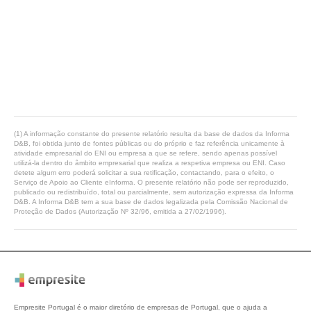
(1) A informação constante do presente relatório resulta da base de dados da Informa
D&B, foi obtida junto de fontes públicas ou do próprio e faz referência unicamente à
atividade empresarial do ENI ou empresa a que se refere, sendo apenas possível
utilizá-la dentro do âmbito empresarial que realiza a respetiva empresa ou ENI. Caso
detete algum erro poderá solicitar a sua retificação, contactando, para o efeito, o
Serviço de Apoio ao Cliente eInforma. O presente relatório não pode ser reproduzido,
publicado ou redistribuído, total ou parcialmente, sem autorização expressa da Informa
D&B. A Informa D&B tem a sua base de dados legalizada pela Comissão Nacional de
Proteção de Dados (Autorização Nº 32/96, emitida a 27/02/1996).
Empresite Portugal é o maior diretório de empresas de Portugal, que o ajuda a