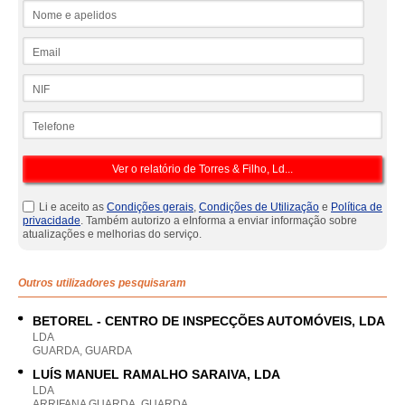
Nome e apelidos
Email
NIF
Telefone
Li e aceito as
Condições gerais
,
Condições de Utilização
e
Política de
privacidade
. Também autorizo a eInforma a enviar informação sobre
atualizações e melhorias do serviço.
Outros utilizadores pesquisaram
BETOREL - CENTRO DE INSPECÇÕES AUTOMÓVEIS, LDA
LDA
GUARDA, GUARDA
LUÍS MANUEL RAMALHO SARAIVA, LDA
LDA
ARRIFANA GUARDA, GUARDA