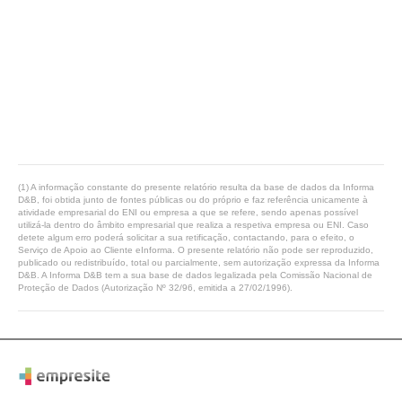
(1) A informação constante do presente relatório resulta da base de dados da Informa
D&B, foi obtida junto de fontes públicas ou do próprio e faz referência unicamente à
atividade empresarial do ENI ou empresa a que se refere, sendo apenas possível
utilizá-la dentro do âmbito empresarial que realiza a respetiva empresa ou ENI. Caso
detete algum erro poderá solicitar a sua retificação, contactando, para o efeito, o
Serviço de Apoio ao Cliente eInforma. O presente relatório não pode ser reproduzido,
publicado ou redistribuído, total ou parcialmente, sem autorização expressa da Informa
D&B. A Informa D&B tem a sua base de dados legalizada pela Comissão Nacional de
Proteção de Dados (Autorização Nº 32/96, emitida a 27/02/1996).