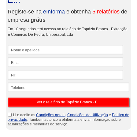
Registe-se na
eInforma
e obtenha
5 relatórios
de
empresa
grátis
Em 10 segundos terá acesso ao relatório de Topázio Branco - Extracção
E Comércio De Pedra, Unipessoal, Lda
Nome e apelidos
Email
NIF
Telefone
Li e aceito as
Condições gerais
,
Condições de Utilização
e
Política de
privacidade
. Também autorizo a eInforma a enviar informação sobre
atualizações e melhorias do serviço.