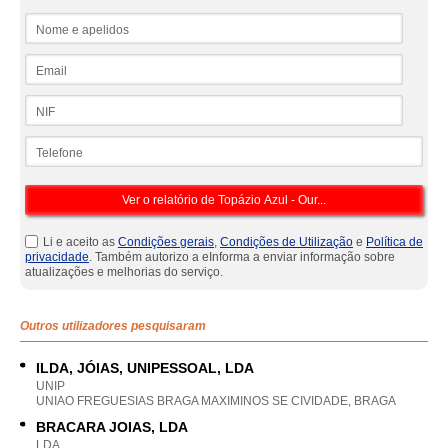
Nome e apelidos
Email
NIF
Telefone
Li e aceito as
Condições gerais
,
Condições de Utilização
e
Política de
privacidade
. Também autorizo a eInforma a enviar informação sobre
atualizações e melhorias do serviço.
Outros utilizadores pesquisaram
ILDA, JÓIAS, UNIPESSOAL, LDA
UNIP
UNIAO FREGUESIAS BRAGA MAXIMINOS SE CIVIDADE, BRAGA
BRACARA JOIAS, LDA
LDA