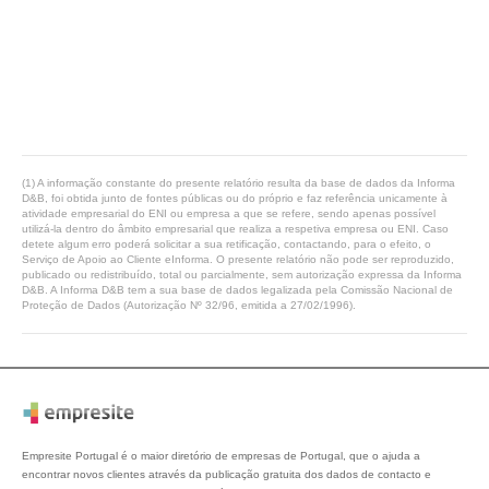
(1) A informação constante do presente relatório resulta da base de dados da Informa
D&B, foi obtida junto de fontes públicas ou do próprio e faz referência unicamente à
atividade empresarial do ENI ou empresa a que se refere, sendo apenas possível
utilizá-la dentro do âmbito empresarial que realiza a respetiva empresa ou ENI. Caso
detete algum erro poderá solicitar a sua retificação, contactando, para o efeito, o
Serviço de Apoio ao Cliente eInforma. O presente relatório não pode ser reproduzido,
publicado ou redistribuído, total ou parcialmente, sem autorização expressa da Informa
D&B. A Informa D&B tem a sua base de dados legalizada pela Comissão Nacional de
Proteção de Dados (Autorização Nº 32/96, emitida a 27/02/1996).
Empresite Portugal é o maior diretório de empresas de Portugal, que o ajuda a
encontrar novos clientes através da publicação gratuita dos dados de contacto e