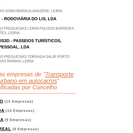
A
S DONA MARIA ALVAIAZERE, LEIRIA
 - RODOVIÁRIA DO LIS, LDA
AO FREGUESIAS LEIRIA POUSOS BARREIRA
ES, LEIRIA
IS3D - PASSEIOS TURÍSTICOS,
PESSOAL, LDA
P
AO FREGUESIAS TORNADA SALIR PORTO
AS RAINHA, LEIRIA
as empresas de "
Transporte
rurbano em autocarros
"
sificadas por Concelho
O
(15 Empresas)
OA
(14 Empresas)
GA
(9 Empresas)
 REAL
(8 Empresas)