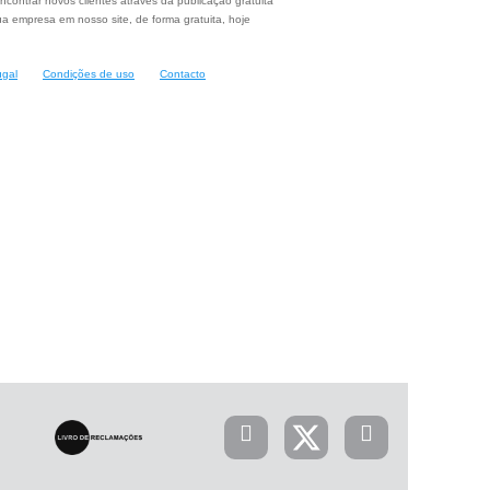
ncontrar novos clientes através da publicação gratuita
a empresa em nosso site, de forma gratuita, hoje
ugal
Condições de uso
Contacto