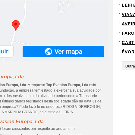
LEIRI
VIAN
AVEI
FARO
CAST
ÉVOR
uropa, Lda
ion Europa, Lda
. A empresa
Top Evasion Europa, Lda
está
undação, a empresa tem estado a exercer a sua atividade por
om o desenvolvimento da atividade pertencente a Transporte
s últimos dados registados desta sociedade são da data 31 de
de da empresa? Pode fazê-lo no endereço R DOS VIDREIROS 64,
RIA MARINHA GRANDE, no distrito de LEIRIA.
vasion Europa, Lda
 foram crescentes em respeito ao ano anterior.