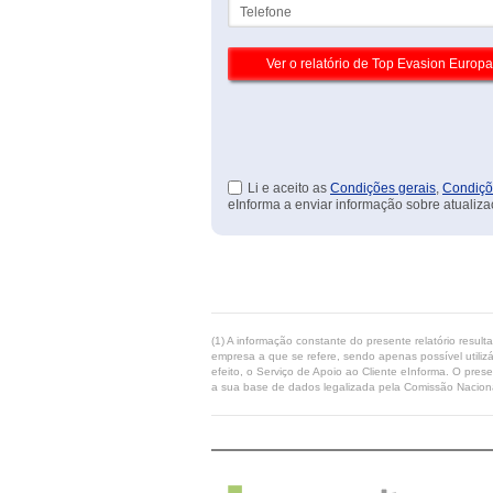
Telefone
Li e aceito as
Condições gerais
,
Condiçõ
eInforma a enviar informação sobre atualiza
(1) A informação constante do presente relatório resul
empresa a que se refere, sendo apenas possível utilizá
efeito, o Serviço de Apoio ao Cliente eInforma. O pres
a sua base de dados legalizada pela Comissão Naciona