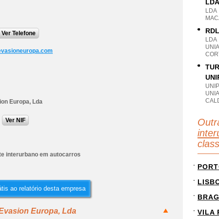
LD
LDA
MACA
RDL
Ver Telefone
LDA
UNI
evasioneuropa.com
CORT
TUR
UNI
UNI
UNI
CALD
ion Europa, Lda
Ver NIF
Outr
inte
clas
te interurbano em autocarros
PORT
LISB
tis ao relatório desta empresa
BRA
 Evasion Europa, Lda
VILA