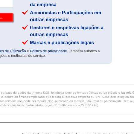
da empresa
Accionistas e Participações em
outras empresas
Gestores e respetivas ligações a
outras empresas
Marcas e publicações legais
es de Utilização
e
Política de privacidade
. Também autorizo a
ções e melhorias do serviço.
ta da base de dados da Informa D&B, foi obtida junto de fontes públicas ou do próprio e faz refe
-la dentro do âmbito empresarial que realiza a respetiva empresa ou ENI. Caso detete algum erro 
ente relatório não pode ser reproduzido, publicado ou redistribuído, total ou parcialmente, sem
l de Proteção de Dados (Autorização Nº 32/96, emitida a 27/02/1996).