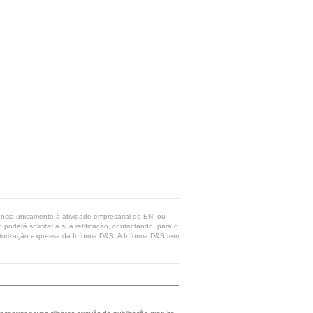
rência unicamente à atividade empresarial do ENI ou
poderá solicitar a sua retificação, contactando, para o
 autorização expressa da Informa D&B. A Informa D&B tem