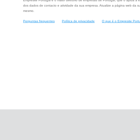
Empresite Portugal é o maior diretório de empresas de Portugal, que o ajuda a e
dos dados de contacto e atividade da sua empresa. Atualize a página web da su
mesmo.
Perguntas frequentes
Política de privacidade
O que é o Empresite Port