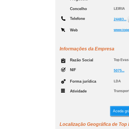
Concelho
LEIRIA
Telefone
24483...
Web
www.top
Informações da Empresa
Razão Social
Top Evas
NIF
5075...
Forma jurídica
LDA
Atividade
Transpor
Aceda grá
Localização Geográfica de Top