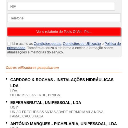
NIF
Telefone
Li e aceito as
Condições gerais
,
Condições de Utilização
e
Política de
privacidade
. Também autorizo a eInforma a enviar informação sobre
atualizações e melhorias do serviço.
Outros utilizadores pesquisaram
CARDOSO & ROCHAS - INSTALAÇÕES HIDRÁULICAS,
LDA
LDA
OLEIROS VILA VERDE, BRAGA
ESFERABRUTAL, UNIPESSOAL, LDA
UNIP
UNIAO FREGUESIAS ANTAS ABADE VERMOIM VILA NOVA
FAMALICAO, BRAGA
ANTÓNIO MARQUES - PICHELARIA, UNIPESSOAL, LDA