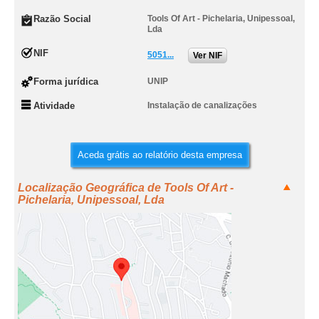
Razão Social
Tools Of Art - Pichelaria, Unipessoal,
Lda
NIF
5051...
Ver NIF
Forma jurídica
UNIP
Atividade
Instalação de canalizações
Aceda grátis ao relatório desta empresa
Localização Geográfica de Tools Of Art -
Pichelaria, Unipessoal, Lda