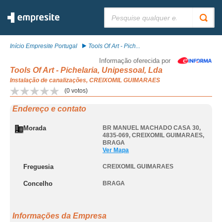
Pesquisar:
Início Empresite Portugal
Tools Of Art - Pich...
Informação oferecida por
Tools Of Art - Pichelaria, Unipessoal, Lda
Instalação de canalizações, CREIXOMIL GUIMARAES
(
0
votos)
Endereço e contato
Morada
BR MANUEL MACHADO CASA 30,
4835-069
,
CREIXOMIL GUIMARAES
,
BRAGA
Ver Mapa
Freguesia
CREIXOMIL GUIMARAES
Concelho
BRAGA
Informações da Empresa