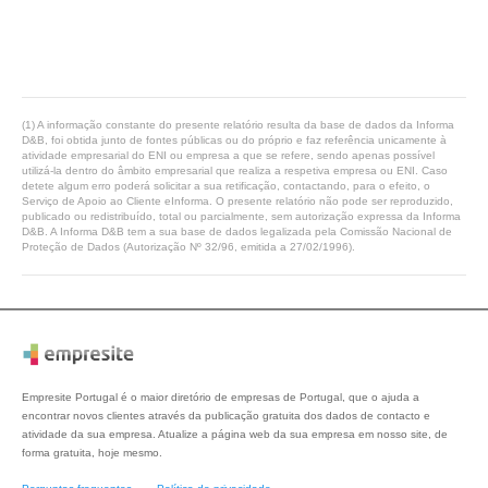
(1) A informação constante do presente relatório resulta da base de dados da Informa
D&B, foi obtida junto de fontes públicas ou do próprio e faz referência unicamente à
atividade empresarial do ENI ou empresa a que se refere, sendo apenas possível
utilizá-la dentro do âmbito empresarial que realiza a respetiva empresa ou ENI. Caso
detete algum erro poderá solicitar a sua retificação, contactando, para o efeito, o
Serviço de Apoio ao Cliente eInforma. O presente relatório não pode ser reproduzido,
publicado ou redistribuído, total ou parcialmente, sem autorização expressa da Informa
D&B. A Informa D&B tem a sua base de dados legalizada pela Comissão Nacional de
Proteção de Dados (Autorização Nº 32/96, emitida a 27/02/1996).
Empresite Portugal é o maior diretório de empresas de Portugal, que o ajuda a
encontrar novos clientes através da publicação gratuita dos dados de contacto e
atividade da sua empresa. Atualize a página web da sua empresa em nosso site, de
forma gratuita, hoje mesmo.