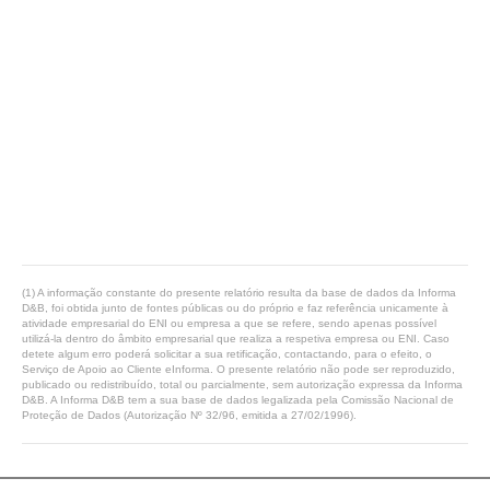
(1) A informação constante do presente relatório resulta da base de dados da Informa
D&B, foi obtida junto de fontes públicas ou do próprio e faz referência unicamente à
atividade empresarial do ENI ou empresa a que se refere, sendo apenas possível
utilizá-la dentro do âmbito empresarial que realiza a respetiva empresa ou ENI. Caso
detete algum erro poderá solicitar a sua retificação, contactando, para o efeito, o
Serviço de Apoio ao Cliente eInforma. O presente relatório não pode ser reproduzido,
publicado ou redistribuído, total ou parcialmente, sem autorização expressa da Informa
D&B. A Informa D&B tem a sua base de dados legalizada pela Comissão Nacional de
Proteção de Dados (Autorização Nº 32/96, emitida a 27/02/1996).