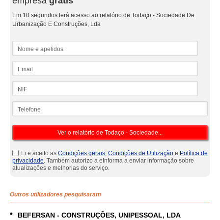
empresa
grátis
Em 10 segundos terá acesso ao relatório de Todaço - Sociedade De
Urbanização E Construções, Lda
Nome e apelidos
Email
NIF
Telefone
Li e aceito as
Condições gerais
,
Condições de Utilização
e
Política de
privacidade
. Também autorizo a eInforma a enviar informação sobre
atualizações e melhorias do serviço.
Outros utilizadores pesquisaram
BEFERSAN - CONSTRUÇÕES, UNIPESSOAL, LDA