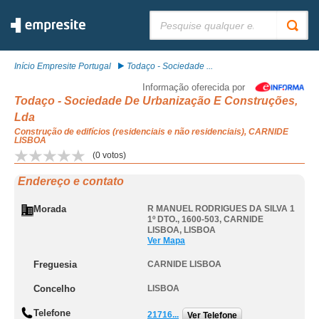
Pesquisar:
Início Empresite Portugal
Todaço - Sociedade ...
Informação oferecida por
Todaço - Sociedade De Urbanização E Construções,
Lda
Construção de edifícios (residenciais e não residenciais), CARNIDE
LISBOA
(
0
votos)
Endereço e contato
Morada
R MANUEL RODRIGUES DA SILVA 1
1º DTO., 1600-503
,
CARNIDE
LISBOA
,
LISBOA
Ver Mapa
Freguesia
CARNIDE LISBOA
Concelho
LISBOA
Telefone
21716...
Ver Telefone