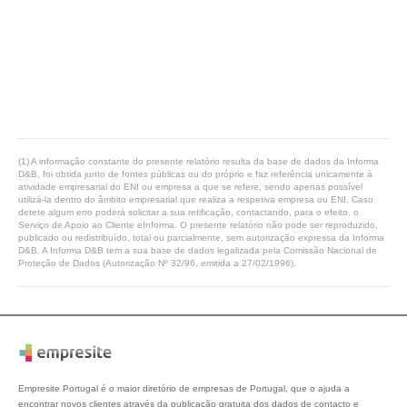
(1) A informação constante do presente relatório resulta da base de dados da Informa
D&B, foi obtida junto de fontes públicas ou do próprio e faz referência unicamente à
atividade empresarial do ENI ou empresa a que se refere, sendo apenas possível
utilizá-la dentro do âmbito empresarial que realiza a respetiva empresa ou ENI. Caso
detete algum erro poderá solicitar a sua retificação, contactando, para o efeito, o
Serviço de Apoio ao Cliente eInforma. O presente relatório não pode ser reproduzido,
publicado ou redistribuído, total ou parcialmente, sem autorização expressa da Informa
D&B. A Informa D&B tem a sua base de dados legalizada pela Comissão Nacional de
Proteção de Dados (Autorização Nº 32/96, emitida a 27/02/1996).
Empresite Portugal é o maior diretório de empresas de Portugal, que o ajuda a
encontrar novos clientes através da publicação gratuita dos dados de contacto e