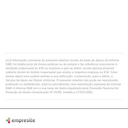
(1) A informação constante do presente relatório resulta da base de dados da Informa
D&B, foi obtida junto de fontes públicas ou do próprio e faz referência unicamente à
atividade empresarial do ENI ou empresa a que se refere, sendo apenas possível
utilizá-la dentro do âmbito empresarial que realiza a respetiva empresa ou ENI. Caso
detete algum erro poderá solicitar a sua retificação, contactando, para o efeito, o
Serviço de Apoio ao Cliente eInforma. O presente relatório não pode ser reproduzido,
publicado ou redistribuído, total ou parcialmente, sem autorização expressa da Informa
D&B. A Informa D&B tem a sua base de dados legalizada pela Comissão Nacional de
Proteção de Dados (Autorização Nº 32/96, emitida a 27/02/1996).