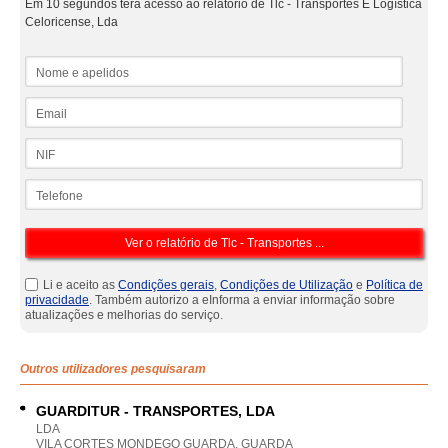
Em 10 segundos terá acesso ao relatório de Tlc - Transportes E Logística
Celoricense, Lda
Nome e apelidos
Email
NIF
Telefone
Li e aceito as
Condições gerais
,
Condições de Utilização
e
Política de
privacidade
. Também autorizo a eInforma a enviar informação sobre
atualizações e melhorias do serviço.
Outros utilizadores pesquisaram
GUARDITUR - TRANSPORTES, LDA
LDA
VILA CORTES MONDEGO GUARDA, GUARDA