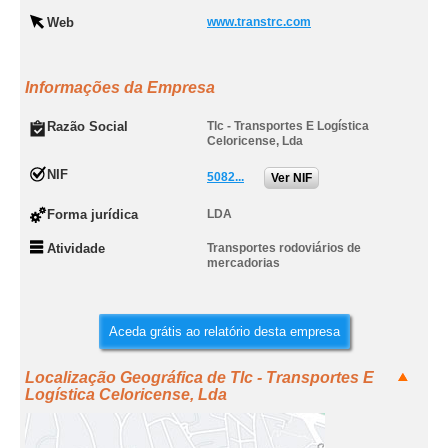
Web
www.transtrc.com
Informações da Empresa
Razão Social
Tlc - Transportes E Logística
Celoricense, Lda
NIF
5082...
Ver NIF
Forma jurídica
LDA
Atividade
Transportes rodoviários de
mercadorias
Aceda grátis ao relatório desta empresa
Localização Geográfica de Tlc - Transportes E
Logística Celoricense, Lda