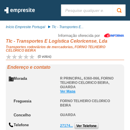
Pesquisar:
Início Empresite Portugal
Tlc - Transportes E...
Informação oferecida por
Tlc - Transportes E Logística Celoricense, Lda
Transportes rodoviários de mercadorias, FORNO TELHEIRO
CELORICO BEIRA
(
0
votos)
Endereço e contato
Morada
R PRINCIPAL, 6360-066
,
FORNO
TELHEIRO CELORICO BEIRA
,
GUARDA
Ver Mapa
Freguesia
FORNO TELHEIRO CELORICO
BEIRA
Concelho
GUARDA
Telefone
27174...
Ver Telefone