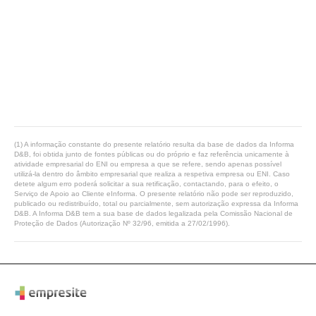
(1) A informação constante do presente relatório resulta da base de dados da Informa
D&B, foi obtida junto de fontes públicas ou do próprio e faz referência unicamente à
atividade empresarial do ENI ou empresa a que se refere, sendo apenas possível
utilizá-la dentro do âmbito empresarial que realiza a respetiva empresa ou ENI. Caso
detete algum erro poderá solicitar a sua retificação, contactando, para o efeito, o
Serviço de Apoio ao Cliente eInforma. O presente relatório não pode ser reproduzido,
publicado ou redistribuído, total ou parcialmente, sem autorização expressa da Informa
D&B. A Informa D&B tem a sua base de dados legalizada pela Comissão Nacional de
Proteção de Dados (Autorização Nº 32/96, emitida a 27/02/1996).