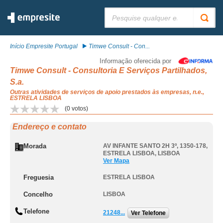
Pesquisar:
Início Empresite Portugal
Timwe Consult - Con...
Informação oferecida por
Timwe Consult - Consultoria E Serviços Partilhados,
S.a.
Outras atividades de serviços de apoio prestados às empresas, n.e.,
ESTRELA LISBOA
(
0
votos)
Endereço e contato
Morada
AV INFANTE SANTO 2H 3º, 1350-178
,
ESTRELA LISBOA
,
LISBOA
Ver Mapa
Freguesia
ESTRELA LISBOA
Concelho
LISBOA
Telefone
21248...
Ver Telefone