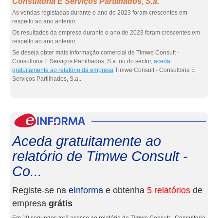
Consultoria E Serviços Partilhados, S.a.
As vendas registadas durante o ano de 2023 foram crescentes em
respeito ao ano anterior.
Os resultados da empresa durante o ano de 2023 foram crescentes em
respeito ao ano anterior.
Se deseja obter mais informação comercial de Timwe Consult -
Consultoria E Serviços Partilhados, S.a. ou do sector,
aceda
gratuitamente ao relatório da empresa
Timwe Consult - Consultoria E
Serviços Partilhados, S.a..
eInf
Aceda gratuitamente ao
relatório de Timwe Consult -
Co...
Registe-se na
eInforma
e obtenha
5 relatórios
de
empresa
grátis