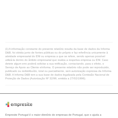
(1) A informação constante do presente relatório resulta da base de dados da Informa
D&B, foi obtida junto de fontes públicas ou do próprio e faz referência unicamente à
atividade empresarial do ENI ou empresa a que se refere, sendo apenas possível
utilizá-la dentro do âmbito empresarial que realiza a respetiva empresa ou ENI. Caso
detete algum erro poderá solicitar a sua retificação, contactando, para o efeito, o
Serviço de Apoio ao Cliente eInforma. O presente relatório não pode ser reproduzido,
publicado ou redistribuído, total ou parcialmente, sem autorização expressa da Informa
D&B. A Informa D&B tem a sua base de dados legalizada pela Comissão Nacional de
Proteção de Dados (Autorização Nº 32/96, emitida a 27/02/1996).
Empresite Portugal é o maior diretório de empresas de Portugal, que o ajuda a