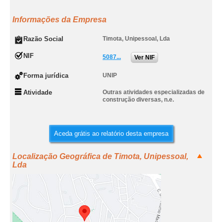
Informações da Empresa
Razão Social
Timota, Unipessoal, Lda
NIF
5087...
Ver NIF
Forma jurídica
UNIP
Atividade
Outras atividades especializadas de
construção diversas, n.e.
Aceda grátis ao relatório desta empresa
Localização Geográfica de Timota, Unipessoal,
Lda