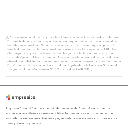
(1) A informação constante do presente relatório resulta da base de dados da Informa
D&B, foi obtida junto de fontes públicas ou do próprio e faz referência unicamente à
atividade empresarial do ENI ou empresa a que se refere, sendo apenas possível
utilizá-la dentro do âmbito empresarial que realiza a respetiva empresa ou ENI. Caso
detete algum erro poderá solicitar a sua retificação, contactando, para o efeito, o
Serviço de Apoio ao Cliente eInforma. O presente relatório não pode ser reproduzido,
publicado ou redistribuído, total ou parcialmente, sem autorização expressa da Informa
D&B. A Informa D&B tem a sua base de dados legalizada pela Comissão Nacional de
Proteção de Dados (Autorização Nº 32/96, emitida a 27/02/1996).
Empresite Portugal é o maior diretório de empresas de Portugal, que o ajuda a
encontrar novos clientes através da publicação gratuita dos dados de contacto e
atividade da sua empresa. Atualize a página web da sua empresa em nosso site, de
forma gratuita, hoje mesmo.