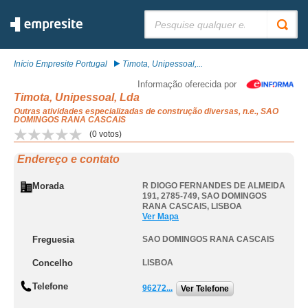
Pesquisar:
Início Empresite Portugal
Timota, Unipessoal,...
Informação oferecida por
Timota, Unipessoal, Lda
Outras atividades especializadas de construção diversas, n.e., SAO
DOMINGOS RANA CASCAIS
(
0
votos)
Endereço e contato
Morada
R DIOGO FERNANDES DE ALMEIDA
191, 2785-749
,
SAO DOMINGOS
RANA CASCAIS
,
LISBOA
Ver Mapa
Freguesia
SAO DOMINGOS RANA CASCAIS
Concelho
LISBOA
Telefone
96272...
Ver Telefone