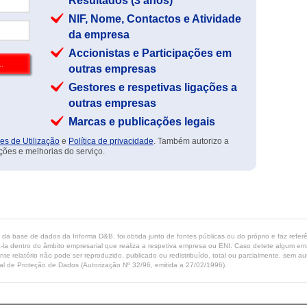
Resultados (3 anos)
NIF, Nome, Contactos e Atividade
da empresa
Accionistas e Participações em
outras empresas
Gestores e respetivas ligações a
outras empresas
Marcas e publicações legais
es de Utilização
e
Política de privacidade
. Também autorizo a
ções e melhorias do serviço.
ta da base de dados da Informa D&B, foi obtida junto de fontes públicas ou do próprio e faz refe
-la dentro do âmbito empresarial que realiza a respetiva empresa ou ENI. Caso detete algum erro 
ente relatório não pode ser reproduzido, publicado ou redistribuído, total ou parcialmente, sem
l de Proteção de Dados (Autorização Nº 32/96, emitida a 27/02/1996).