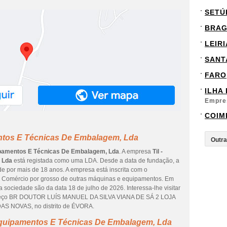
SETÚ
BRA
LEIRI
SANT
FARO
ILHA
Empre
COIM
entos E Técnicas De Embalagem, Lda
uipamentos E Técnicas De Embalagem, Lda
. A empresa
Til -
 Lda
está registada como uma LDA. Desde a data de fundação, a
e por mais de 18 anos. A empresa está inscrita com o
a Comércio por grosso de outras máquinas e equipamentos. Em
 sociedade são da data 18 de julho de 2026. Interessa-lhe visitar
ereço BR DOUTOR LUÍS MANUEL DA SILVA VIANA DE SÁ 2 LOJA
DAS NOVAS, no distrito de ÉVORA.
 Equipamentos E Técnicas De Embalagem, Lda