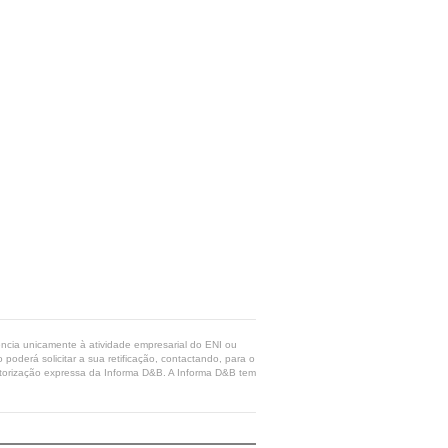
rência unicamente à atividade empresarial do ENI ou
poderá solicitar a sua retificação, contactando, para o
 autorização expressa da Informa D&B. A Informa D&B tem