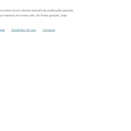
ncontrar novos clientes através da publicação gratuita
a empresa em nosso site, de forma gratuita, hoje
ugal
Condições de uso
Contacto