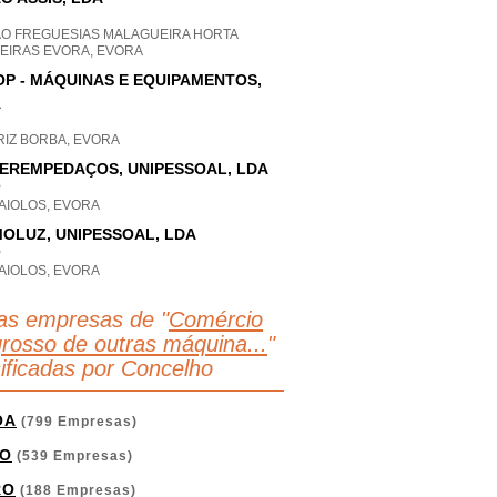
AO FREGUESIAS MALAGUEIRA HORTA
UEIRAS EVORA, EVORA
P - MÁQUINAS E EQUIPAMENTOS,
A
RIZ BORBA, EVORA
EREMPEDAÇOS, UNIPESSOAL, LDA
P
AIOLOS, EVORA
OLUZ, UNIPESSOAL, LDA
P
AIOLOS, EVORA
as empresas de "
Comércio
grosso de outras máquina...
"
sificadas por Concelho
OA
(799 Empresas)
O
(539 Empresas)
RO
(188 Empresas)