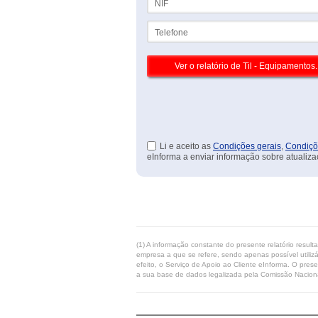
Telefone
Li e aceito as
Condições gerais
,
Condiçõ
eInforma a enviar informação sobre atualiza
(1) A informação constante do presente relatório resul
empresa a que se refere, sendo apenas possível utilizá
efeito, o Serviço de Apoio ao Cliente eInforma. O pres
a sua base de dados legalizada pela Comissão Naciona