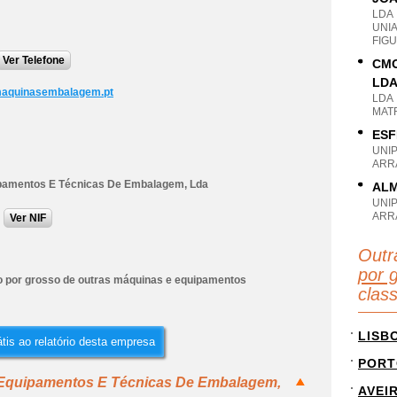
LDA
UNI
FIG
Ver Telefone
CMO
LD
maquinasembalagem.pt
LDA
MAT
ESF
UNI
ARR
uipamentos E Técnicas De Embalagem, Lda
ALM
UNI
ARR
Ver NIF
Outr
por 
 por grosso de outras máquinas e equipamentos
clas
LISB
tis ao relatório desta empresa
PORT
 - Equipamentos E Técnicas De Embalagem,
AVEI