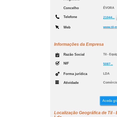
Concelho
ÉVORA
Telefone
21044...
Web
www.til-
Informações da Empresa
Razão Social
Til - Eq
NIF
5087...
Forma jurídica
LDA
Atividade
Comércio
Aceda grá
Localização Geográfica de Til