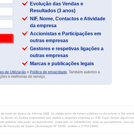
Evolução das Vendas e
Resultados (3 anos)
NIF, Nome, Contactos e Atividade
da empresa
Accionistas e Participações em
outras empresas
Gestores e respetivas ligações a
outras empresas
Marcas e publicações legais
es de Utilização
e
Política de privacidade
. Também autorizo a
ções e melhorias do serviço.
ta da base de dados da Informa D&B, foi obtida junto de fontes públicas ou do próprio e faz refe
-la dentro do âmbito empresarial que realiza a respetiva empresa ou ENI. Caso detete algum erro 
ente relatório não pode ser reproduzido, publicado ou redistribuído, total ou parcialmente, sem
l de Proteção de Dados (Autorização Nº 32/96, emitida a 27/02/1996).