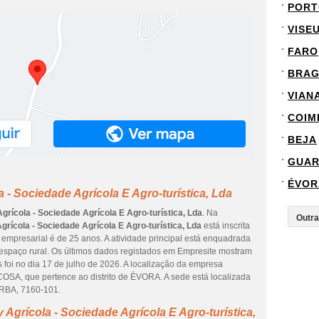
PORT
VISE
FARO
BRA
VIAN
COIM
BEJA
GUA
ÉVOR
a - Sociedade Agrícola E Agro-turística, Lda
Agrícola - Sociedade Agrícola E Agro-turística, Lda
. Na
Agrícola - Sociedade Agrícola E Agro-turística, Lda
está inscrita
mpresarial é de 25 anos. A atividade principal está enquadrada
 espaço rural. Os últimos dados registados em Empresite mostram
 foi no dia 17 de julho de 2026. A localização da empresa
OSA, que pertence ao distrito de ÉVORA. A sede está localizada
RBA, 7160-101.
 Agrícola - Sociedade Agrícola E Agro-turística,