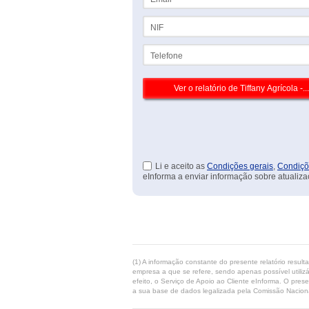
NIF
Telefone
Li e aceito as
Condições gerais
,
Condiçõ
eInforma a enviar informação sobre atualiza
(1) A informação constante do presente relatório resul
empresa a que se refere, sendo apenas possível utilizá
efeito, o Serviço de Apoio ao Cliente eInforma. O pres
a sua base de dados legalizada pela Comissão Naciona