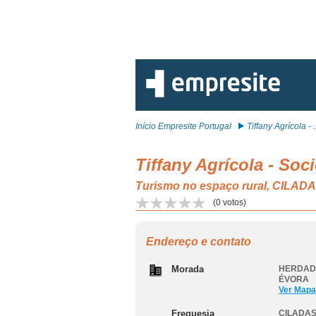
Início Empresite Portugal
Tiffany Agrícola - .
Tiffany Agrícola - Soc
Turismo no espaço rural, CILAD
(
0
votos)
Endereço e contato
Morada
HERDADE
ÉVORA
Ver Mapa
Freguesia
CILADAS