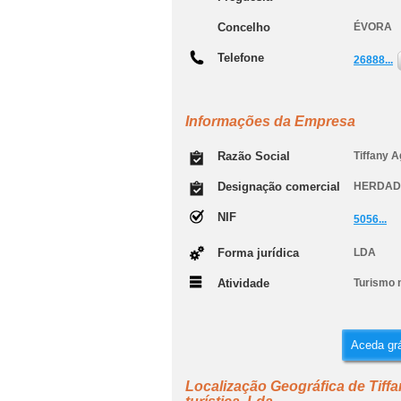
Concelho
ÉVORA
Telefone
26888...
Informações da Empresa
Razão Social
Tiffany A
Designação comercial
HERDAD
NIF
5056...
Forma jurídica
LDA
Atividade
Turismo 
Aceda grá
Localização Geográfica de Tiffa