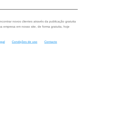
ncontrar novos clientes através da publicação gratuita
a empresa em nosso site, de forma gratuita, hoje
ugal
Condições de uso
Contacto