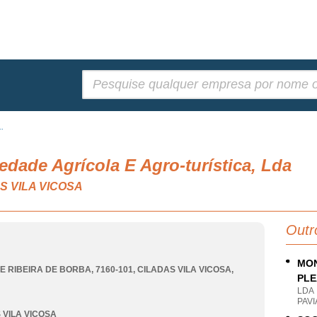
Pesquisar:
..
iedade Agrícola E Agro-turística, Lda
AS VILA VICOSA
Outr
MON
 RIBEIRA DE BORBA, 7160-101
,
CILADAS VILA VICOSA
,
PLE
LDA
PAVI
 VILA VICOSA