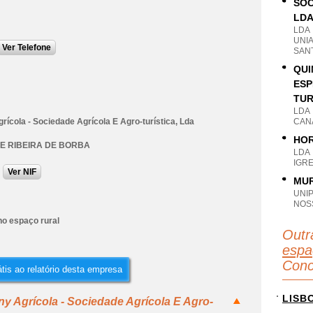
SOC
LD
LDA
UNI
Ver Telefone
SAN
QUI
ESP
TUR
LDA
grícola - Sociedade Agrícola E Agro-turística, Lda
CAN
HOR
E RIBEIRA DE BORBA
LDA
IGR
Ver NIF
MUR
UNI
NOS
no espaço rural
Outr
espa
Conc
tis ao relatório desta empresa
LISB
ny Agrícola - Sociedade Agrícola E Agro-