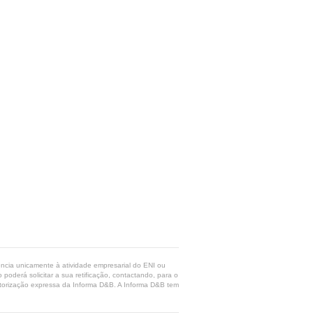
rência unicamente à atividade empresarial do ENI ou
poderá solicitar a sua retificação, contactando, para o
 autorização expressa da Informa D&B. A Informa D&B tem