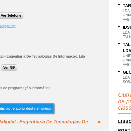
TAR
LDA
UNI
Ver Telefone
AVEI
digital.pt
IDS
LDA
TAL
TAL
LD
UNI
tal - Engenharia De Tecnologias De Informação, Lda
UNI
AVE
Ver NIF
GLO
LDA
SOSA
es de programação informática
Outr
de p
clas
tis ao relatório desta empresa
LISB
kdigital - Engenharia De Tecnologias De
PORT