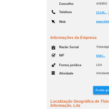
Concelho
AVEIRO
Telefone
21145...
Web
www.think
Informações da Empresa
Razão Social
Thinkdigi
NIF
5083...
Forma jurídica
LDA
Atividade
Atividad
Aceda grá
Localização Geográfica de Thin
Informação, Lda