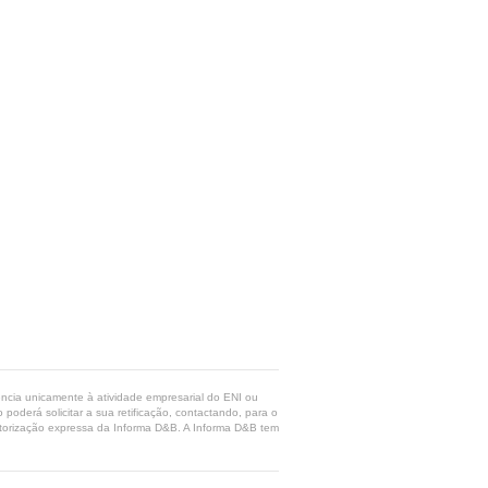
rência unicamente à atividade empresarial do ENI ou
poderá solicitar a sua retificação, contactando, para o
 autorização expressa da Informa D&B. A Informa D&B tem