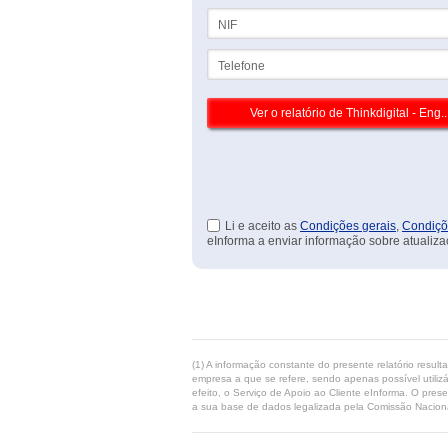
NIF
Telefone
Li e aceito as
Condições gerais
,
Condiçõ
eInforma a enviar informação sobre atualiza
(1) A informação constante do presente relatório resul
empresa a que se refere, sendo apenas possível utilizá
efeito, o Serviço de Apoio ao Cliente eInforma. O pres
a sua base de dados legalizada pela Comissão Naciona