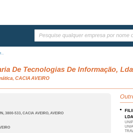
Pesquisar:
...
aria De Tecnologias De Informação, Lda
rmática, CACIA AVEIRO
Outr
FIL
/N, 3800-533
,
CACIA AVEIRO
,
AVEIRO
LD
UNI
UNIA
VEIRO
TRA