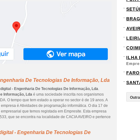
SETÚ
BRA
AVEI
LEIRI
COIM
ILHA
Empre
FARO
 Engenharia De Tecnologias De Informação, Lda
SANT
digital - Engenharia De Tecnologias De Informação, Lda
.
De Informação, Lda
é uma sociedade inscrita nos organismos
 LDA. O tempo que tem estado a operar no sector é de 19 anos. A
a empresa é Atividades de programação informática. O dia 17 de
ão empresarial que temos registada em Empresite. Esta empresa
533, que se encontra na localidade de CACIA AVEIRO e pertence
igital - Engenharia De Tecnologias De