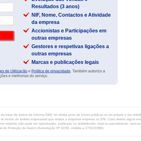
Resultados (3 anos)
NIF, Nome, Contactos e Atividade
da empresa
Accionistas e Participações em
outras empresas
Gestores e respetivas ligações a
outras empresas
Marcas e publicações legais
es de Utilização
e
Política de privacidade
. Também autorizo a
ções e melhorias do serviço.
ta da base de dados da Informa D&B, foi obtida junto de fontes públicas ou do próprio e faz refe
-la dentro do âmbito empresarial que realiza a respetiva empresa ou ENI. Caso detete algum erro 
ente relatório não pode ser reproduzido, publicado ou redistribuído, total ou parcialmente, sem
l de Proteção de Dados (Autorização Nº 32/96, emitida a 27/02/1996).