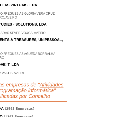
EFAS VIRTUAIS, LDA
AO FREGUESIAS GLORIA VERA CRUZ
RO, AVEIRO
TUDIES - SOLUTIONS, LDA
HADAS SEVER VOUGA, AVEIRO
ENTS & TREASURES, UNIPESSOAL,
A
P
AO FREGUESIAS AGUEDA BORRALHA,
IRO
VE IT, LDA
 VAGOS, AVEIRO
as empresas de "
Atividades
rogramação informática
"
sificadas por Concelho
OA
(2592 Empresas)
O
(1297 Empresas)