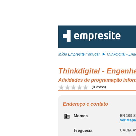
Início Empresite Portugal
Thinkdigital - Enge
Thinkdigital - Engenh
Atividades de programação info
(
0
votos)
Endereço e contato
Morada
EN 109 S
Ver Mapa
Freguesia
CACIA A