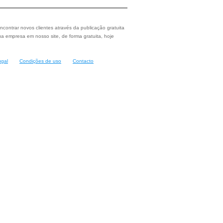
ncontrar novos clientes através da publicação gratuita
a empresa em nosso site, de forma gratuita, hoje
ugal
Condições de uso
Contacto