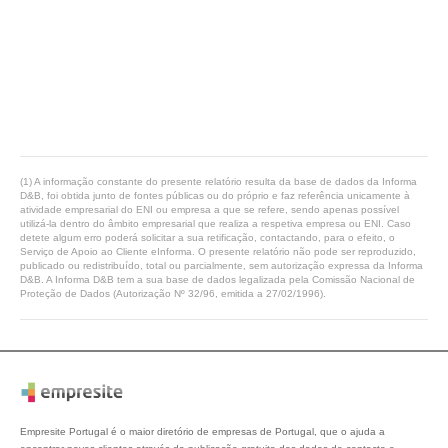
(1) A informação constante do presente relatório resulta da base de dados da Informa
D&B, foi obtida junto de fontes públicas ou do próprio e faz referência unicamente à
atividade empresarial do ENI ou empresa a que se refere, sendo apenas possível
utilizá-la dentro do âmbito empresarial que realiza a respetiva empresa ou ENI. Caso
detete algum erro poderá solicitar a sua retificação, contactando, para o efeito, o
Serviço de Apoio ao Cliente eInforma. O presente relatório não pode ser reproduzido,
publicado ou redistribuído, total ou parcialmente, sem autorização expressa da Informa
D&B. A Informa D&B tem a sua base de dados legalizada pela Comissão Nacional de
Proteção de Dados (Autorização Nº 32/96, emitida a 27/02/1996).
Empresite Portugal é o maior diretório de empresas de Portugal, que o ajuda a