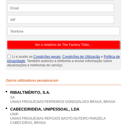
Email
NIF
Telefone
Li e aceito as
Condições gerais
,
Condições de Utilização
e
Política de
privacidade
. Também autorizo a eInforma a enviar informação sobre
atualizações e melhorias do serviço.
Outros utilizadores pesquisaram
RIBALTMÉRITO, S.A.
SA
UNIAO FREGUESIAS FERREIROS GONDIZALVES BRAGA, BRAGA
CABECEIRIDEIA, UNIPESSOAL, LDA
UNIP
UNIAO FREGUESIAS REFOJOS BASTO OUTEIRO PAINZELA
CABECEIRAS, BRAGA