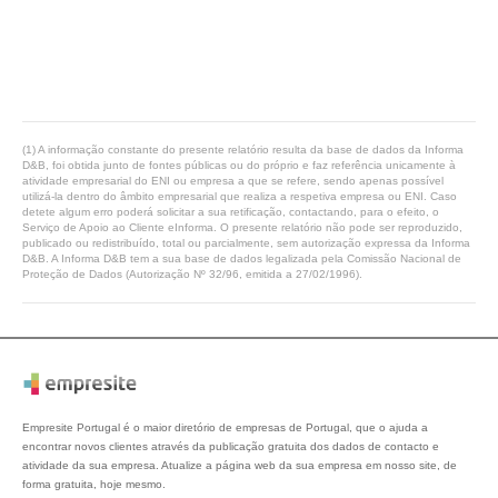
(1) A informação constante do presente relatório resulta da base de dados da Informa
D&B, foi obtida junto de fontes públicas ou do próprio e faz referência unicamente à
atividade empresarial do ENI ou empresa a que se refere, sendo apenas possível
utilizá-la dentro do âmbito empresarial que realiza a respetiva empresa ou ENI. Caso
detete algum erro poderá solicitar a sua retificação, contactando, para o efeito, o
Serviço de Apoio ao Cliente eInforma. O presente relatório não pode ser reproduzido,
publicado ou redistribuído, total ou parcialmente, sem autorização expressa da Informa
D&B. A Informa D&B tem a sua base de dados legalizada pela Comissão Nacional de
Proteção de Dados (Autorização Nº 32/96, emitida a 27/02/1996).
Empresite Portugal é o maior diretório de empresas de Portugal, que o ajuda a
encontrar novos clientes através da publicação gratuita dos dados de contacto e
atividade da sua empresa. Atualize a página web da sua empresa em nosso site, de
forma gratuita, hoje mesmo.