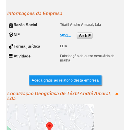
Informações da Empresa
Razão Social
Têxtil André Amaral, Lda
NIF
5051...
Ver NIF
Forma jurídica
LDA
Atividade
Fabricação de outro vestuário de
malha
Aceda grátis ao relatório desta empresa
Localização Geográfica de Têxtil André Amaral,
Lda