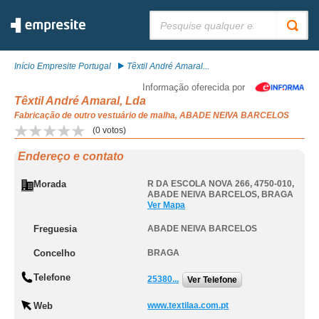
Pesquisar:
Início Empresite Portugal
Têxtil André Amaral...
Informação oferecida por
Têxtil André Amaral, Lda
Fabricação de outro vestuário de malha, ABADE NEIVA BARCELOS
(
0
votos)
Endereço e contato
Morada
R DA ESCOLA NOVA 266, 4750-010
,
ABADE NEIVA BARCELOS
,
BRAGA
Ver Mapa
Freguesia
ABADE NEIVA BARCELOS
Concelho
BRAGA
Telefone
25380...
Ver Telefone
Web
www.textilaa.com.pt