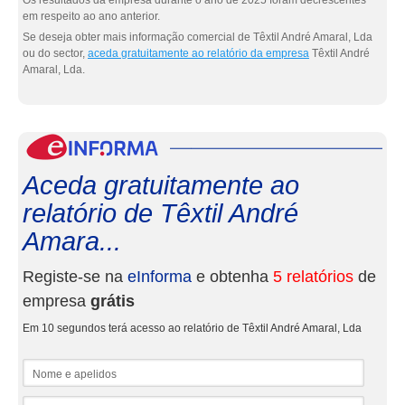
Os resultados da empresa durante o ano de 2025 foram decrescentes
em respeito ao ano anterior.
Se deseja obter mais informação comercial de Têxtil André Amaral, Lda
ou do sector,
aceda gratuitamente ao relatório da empresa
Têxtil André
Amaral, Lda.
eInf
Aceda gratuitamente ao
relatório de Têxtil André
Amara...
Registe-se na
eInforma
e obtenha
5 relatórios
de
empresa
grátis
Em 10 segundos terá acesso ao relatório de Têxtil André Amaral, Lda
Nome e apelidos
Email