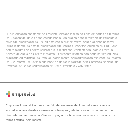
(1) A informação constante do presente relatório resulta da base de dados da Informa
D&B, foi obtida junto de fontes públicas ou do próprio e faz referência unicamente à
atividade empresarial do ENI ou empresa a que se refere, sendo apenas possível
utilizá-la dentro do âmbito empresarial que realiza a respetiva empresa ou ENI. Caso
detete algum erro poderá solicitar a sua retificação, contactando, para o efeito, o
Serviço de Apoio ao Cliente eInforma. O presente relatório não pode ser reproduzido,
publicado ou redistribuído, total ou parcialmente, sem autorização expressa da Informa
D&B. A Informa D&B tem a sua base de dados legalizada pela Comissão Nacional de
Proteção de Dados (Autorização Nº 32/96, emitida a 27/02/1996).
Empresite Portugal é o maior diretório de empresas de Portugal, que o ajuda a
encontrar novos clientes através da publicação gratuita dos dados de contacto e
atividade da sua empresa. Atualize a página web da sua empresa em nosso site, de
forma gratuita, hoje mesmo.