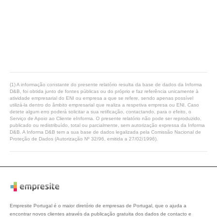
(1) A informação constante do presente relatório resulta da base de dados da Informa
D&B, foi obtida junto de fontes públicas ou do próprio e faz referência unicamente à
atividade empresarial do ENI ou empresa a que se refere, sendo apenas possível
utilizá-la dentro do âmbito empresarial que realiza a respetiva empresa ou ENI. Caso
detete algum erro poderá solicitar a sua retificação, contactando, para o efeito, o
Serviço de Apoio ao Cliente eInforma. O presente relatório não pode ser reproduzido,
publicado ou redistribuído, total ou parcialmente, sem autorização expressa da Informa
D&B. A Informa D&B tem a sua base de dados legalizada pela Comissão Nacional de
Proteção de Dados (Autorização Nº 32/96, emitida a 27/02/1996).
Empresite Portugal é o maior diretório de empresas de Portugal, que o ajuda a
encontrar novos clientes através da publicação gratuita dos dados de contacto e