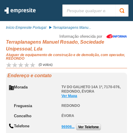
Pesquisar:
Início Empresite Portugal
Terraplanagens Manu...
Informação oferecida por
Terraplanagens Manuel Rosado, Sociedade
Unipessoal, Lda
Aluguer de equipamento de construção e de demolição, com operador,
REDONDO
(
0
votos)
Endereço e contato
Morada
TV DO GALHETO 14A 1º, 7170-076
,
REDONDO
,
ÉVORA
Ver Mapa
Freguesia
REDONDO
Concelho
ÉVORA
Telefone
96906...
Ver Telefone