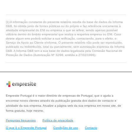
(1) A informação constante do presente relatório resulta da base de dados da Informa
D&B, foi obtida junto de fontes públicas ou do próprio e faz referência unicamente à
atividade empresarial do ENI ou empresa a que se refere, sendo apenas possível
utilizá-la dentro do âmbito empresarial que realiza a respetiva empresa ou ENI. Caso
detete algum erro poderá solicitar a sua retificação, contactando, para o efeito, o
Serviço de Apoio ao Cliente eInforma. O presente relatório não pode ser reproduzido,
publicado ou redistribuído, total ou parcialmente, sem autorização expressa da Informa
D&B. A Informa D&B tem a sua base de dados legalizada pela Comissão Nacional de
Proteção de Dados (Autorização Nº 32/96, emitida a 27/02/1996).
Empresite Portugal é o maior diretório de empresas de Portugal, que o ajuda a
encontrar novos clientes através da publicação gratuita dos dados de contacto e
atividade da sua empresa. Atualize a página web da sua empresa em nosso site, de
forma gratuita, hoje mesmo.
Perguntas frequentes
Política de privacidade
O que é o Empresite Portugal
Condições de uso
Contacto