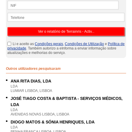
NIF
Telefone
Li e aceito as
Condições gerais
,
Condições de Utilização
e
Política de
privacidade
. Também autorizo a eInforma a enviar informação sobre
atualizações e melhorias do serviço.
Outros utilizadores pesquisaram
ANA RITA DIAS, LDA
LDA
LUMIAR LISBOA, LISBOA
JOSÉ TIAGO COSTA & BAPTISTA - SERVIÇOS MÉDICOS,
LDA
LDA
AVENIDAS NOVAS LISBOA, LISBOA
DIOGO MATOS & SÓNIA HENRIQUES, LDA
LDA
PENHA FRANCA LISBOA, LISBOA