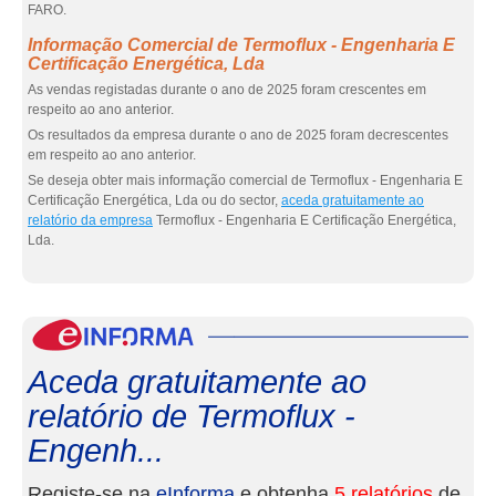
FARO.
Informação Comercial de Termoflux - Engenharia E
Certificação Energética, Lda
As vendas registadas durante o ano de 2025 foram crescentes em
respeito ao ano anterior.
Os resultados da empresa durante o ano de 2025 foram decrescentes
em respeito ao ano anterior.
Se deseja obter mais informação comercial de Termoflux - Engenharia E
Certificação Energética, Lda ou do sector,
aceda gratuitamente ao
relatório da empresa
Termoflux - Engenharia E Certificação Energética,
Lda.
eInf
Aceda gratuitamente ao
relatório de Termoflux -
Engenh...
Registe-se na
eInforma
e obtenha
5 relatórios
de