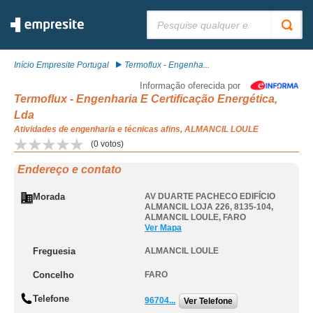
Pesquisar:
Início Empresite Portugal
Termoflux - Engenha...
Informação oferecida por
Termoflux - Engenharia E Certificação Energética,
Lda
Atividades de engenharia e técnicas afins, ALMANCIL LOULE
(
0
votos)
Endereço e contato
Morada
AV DUARTE PACHECO EDIFÍCIO
ALMANCIL LOJA 226, 8135-104
,
ALMANCIL LOULE
,
FARO
Ver Mapa
Freguesia
ALMANCIL LOULE
Concelho
FARO
Telefone
96704...
Ver Telefone