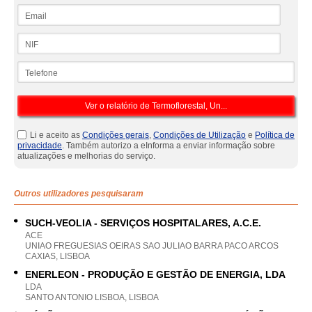
Email
NIF
Telefone
Li e aceito as
Condições gerais
,
Condições de Utilização
e
Política de
privacidade
. Também autorizo a eInforma a enviar informação sobre
atualizações e melhorias do serviço.
Outros utilizadores pesquisaram
SUCH-VEOLIA - SERVIÇOS HOSPITALARES, A.C.E.
ACE
UNIAO FREGUESIAS OEIRAS SAO JULIAO BARRA PACO ARCOS
CAXIAS, LISBOA
ENERLEON - PRODUÇÃO E GESTÃO DE ENERGIA, LDA
LDA
SANTO ANTONIO LISBOA, LISBOA