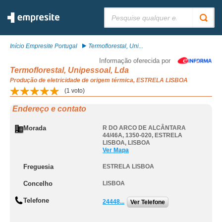
Pesquisar:
Início Empresite Portugal
Termoflorestal, Uni...
Informação oferecida por
Termoflorestal, Unipessoal, Lda
Produção de eletricidade de origem térmica, ESTRELA LISBOA
(
1
voto)
Endereço e contato
Morada
R DO ARCO DE ALCÂNTARA
44/46A, 1350-020
,
ESTRELA
LISBOA
,
LISBOA
Ver Mapa
Freguesia
ESTRELA LISBOA
Concelho
LISBOA
Telefone
24448...
Ver Telefone