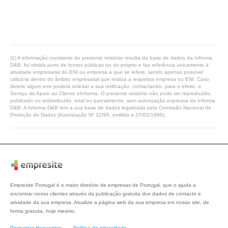
(1) A informação constante do presente relatório resulta da base de dados da Informa
D&B, foi obtida junto de fontes públicas ou do próprio e faz referência unicamente à
atividade empresarial do ENI ou empresa a que se refere, sendo apenas possível
utilizá-la dentro do âmbito empresarial que realiza a respetiva empresa ou ENI. Caso
detete algum erro poderá solicitar a sua retificação, contactando, para o efeito, o
Serviço de Apoio ao Cliente eInforma. O presente relatório não pode ser reproduzido,
publicado ou redistribuído, total ou parcialmente, sem autorização expressa da Informa
D&B. A Informa D&B tem a sua base de dados legalizada pela Comissão Nacional de
Proteção de Dados (Autorização Nº 32/96, emitida a 27/02/1996).
Empresite Portugal é o maior diretório de empresas de Portugal, que o ajuda a
encontrar novos clientes através da publicação gratuita dos dados de contacto e
atividade da sua empresa. Atualize a página web da sua empresa em nosso site, de
forma gratuita, hoje mesmo.
Perguntas frequentes
Política de privacidade