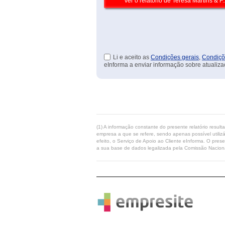
Li e aceito as
Condições gerais
,
Condiçõ
eInforma a enviar informação sobre atualiza
(1) A informação constante do presente relatório resul
empresa a que se refere, sendo apenas possível utilizá
efeito, o Serviço de Apoio ao Cliente eInforma. O pres
a sua base de dados legalizada pela Comissão Naciona