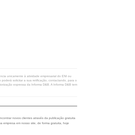
rência unicamente à atividade empresarial do ENI ou
poderá solicitar a sua retificação, contactando, para o
 autorização expressa da Informa D&B. A Informa D&B tem
ncontrar novos clientes através da publicação gratuita
a empresa em nosso site, de forma gratuita, hoje