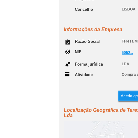
Concelho
LISBOA
Informações da Empresa
Razão Social
Teresa Ma
NIF
5052...
Forma jurídica
LDA
Atividade
Compra e
Aceda grá
Localização Geográfica de Teres
Lda