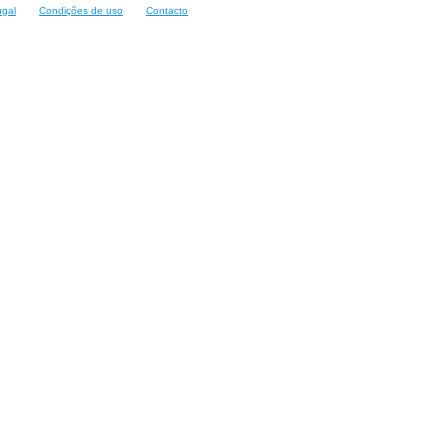
ugal
Condições de uso
Contacto