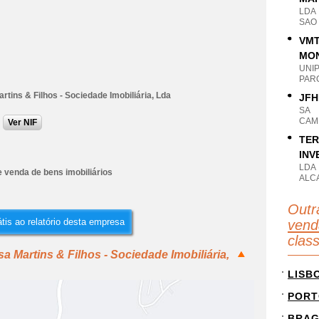
LDA
SAO 
VMT
MON
UNI
PAR
rtins & Filhos - Sociedade Imobiliária, Lda
JFH
SA
CAM
Ver NIF
TER
INV
LDA
 venda de bens imobiliários
ALC
Outr
tis ao relatório desta empresa
vend
clas
a Martins & Filhos - Sociedade Imobiliária,
LISB
PORT
BRA