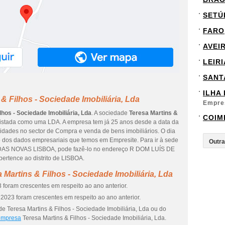
SETÚ
FARO
AVEI
LEIRI
SANT
ILHA
& Filhos - Sociedade Imobiliária, Lda
Empre
lhos - Sociedade Imobiliária, Lda
. A sociedade
Teresa Martins &
COIM
istada como uma LDA. A empresa tem já 25 anos desde a data da
vidades no sector de Compra e venda de bens imobiliários. O dia
ão dos dados empresariais que temos em Empresite. Para ir à sede
IDAS NOVAS LISBOA, pode fazê-lo no endereço R DOM LUÍS DE
rtence ao distrito de LISBOA.
Martins & Filhos - Sociedade Imobiliária, Lda
 foram crescentes em respeito ao ano anterior.
2023 foram crescentes em respeito ao ano anterior.
e Teresa Martins & Filhos - Sociedade Imobiliária, Lda ou do
 empresa
Teresa Martins & Filhos - Sociedade Imobiliária, Lda.