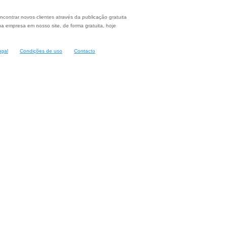
ncontrar novos clientes através da publicação gratuita
a empresa em nosso site, de forma gratuita, hoje
ugal
Condições de uso
Contacto