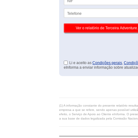
Telefone
Li e aceito as
Condições gerais
,
Condiçõ
eInforma a enviar informação sobre atualiza
(1) A informação constante do presente relatório resul
empresa a que se refere, sendo apenas possível utilizá
efeito, o Serviço de Apoio ao Cliente eInforma. O pres
a sua base de dados legalizada pela Comissão Naciona