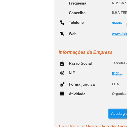
Freguesia
NOSSA 
Concelho
ILHA TE
Telefone
96606...
Web
www.divi
Informações da Empresa
Razão Social
Terceira
NIF
5121...
Forma jurídica
LDA
Atividade
Organiza
Aceda grá
Localização Geográfica de Terc