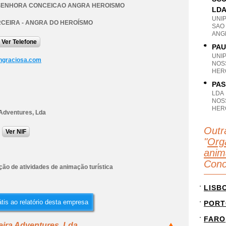
SENHORA CONCEICAO ANGRA HEROISMO
LD
UNI
RCEIRA - ANGRA DO HEROÍSMO
SAO
ANG
Ver Telefone
PAU
UNI
ngraciosa.com
NOS
HER
PAS
LDA
NOS
HER
 Adventures, Lda
Outr
Ver NIF
"
Org
anim
Conc
ção de atividades de animação turística
LISB
tis ao relatório desta empresa
PORT
FARO
eira Adventures, Lda