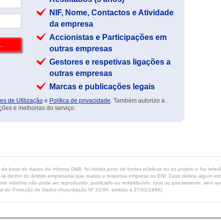
NIF, Nome, Contactos e Atividade
da empresa
Accionistas e Participações em
outras empresas
Gestores e respetivas ligações a
outras empresas
Marcas e publicações legais
es de Utilização
e
Política de privacidade
. Também autorizo a
ções e melhorias do serviço.
ta da base de dados da Informa D&B, foi obtida junto de fontes públicas ou do próprio e faz refe
-la dentro do âmbito empresarial que realiza a respetiva empresa ou ENI. Caso detete algum erro 
ente relatório não pode ser reproduzido, publicado ou redistribuído, total ou parcialmente, sem
l de Proteção de Dados (Autorização Nº 32/96, emitida a 27/02/1996).