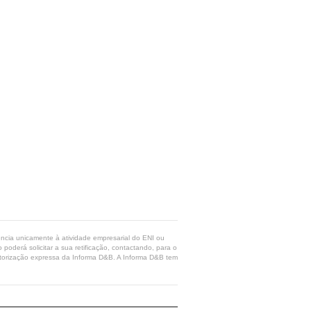
rência unicamente à atividade empresarial do ENI ou
poderá solicitar a sua retificação, contactando, para o
 autorização expressa da Informa D&B. A Informa D&B tem