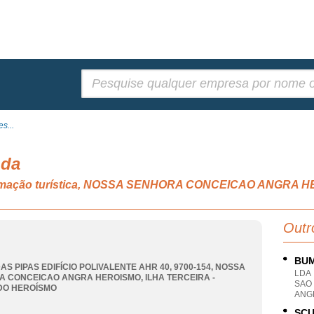
Pesquisar:
s...
Lda
 animação turística, NOSSA SENHORA CONCEICAO ANGRA 
Outr
BUM
AS PIPAS EDIFÍCIO POLIVALENTE AHR 40, 9700-154
,
NOSSA
LDA
A CONCEICAO ANGRA HEROISMO
,
ILHA TERCEIRA -
SAO
DO HEROÍSMO
ANG
SCU