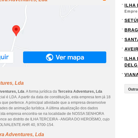
ILHA
Empre
SETÚ
BRA
SANT
AVEI
ILHA
DELG
VIAN
tures, Lda
dventures, Lda
. A forma jurídica da
Terceira Adventures, Lda
ial é LDA. A partir da data de constituição, esta empresa tem já 18
a que pertence. A principal atividade que a empresa desenvolve
des de animação turística. A última atualização dos dados
. Esta empresa encontra-se na localidade de NOSSA SENHORA
e ao distrito de ILHA TERCEIRA - ANGRA DO HEROÍSMO, cujo
OLIVALENTE AHR 40, 9700-154.
ra Adventures, Lda