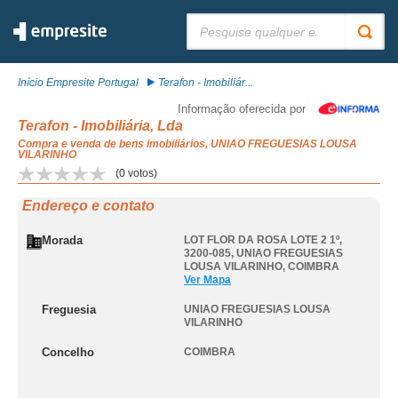
Pesquisar:
Início Empresite Portugal
Terafon - Imobiliár...
Informação oferecida por
Terafon - Imobiliária, Lda
Compra e venda de bens imobiliários, UNIAO FREGUESIAS LOUSA
VILARINHO
(
0
votos)
Endereço e contato
Morada
LOT FLOR DA ROSA LOTE 2 1º,
3200-085
,
UNIAO FREGUESIAS
LOUSA VILARINHO
,
COIMBRA
Ver Mapa
Freguesia
UNIAO FREGUESIAS LOUSA
VILARINHO
Concelho
COIMBRA