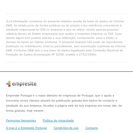
(1) A informação constante do presente relatório resulta da base de dados da Informa
D&B, foi obtida junto de fontes públicas ou do próprio e faz referência unicamente à
atividade empresarial do ENI ou empresa a que se refere, sendo apenas possível
utilizá-la dentro do âmbito empresarial que realiza a respetiva empresa ou ENI. Caso
detete algum erro poderá solicitar a sua retificação, contactando, para o efeito, o
Serviço de Apoio ao Cliente eInforma. O presente relatório não pode ser reproduzido,
publicado ou redistribuído, total ou parcialmente, sem autorização expressa da Informa
D&B. A Informa D&B tem a sua base de dados legalizada pela Comissão Nacional de
Proteção de Dados (Autorização Nº 32/96, emitida a 27/02/1996).
Empresite Portugal é o maior diretório de empresas de Portugal, que o ajuda a
encontrar novos clientes através da publicação gratuita dos dados de contacto e
atividade da sua empresa. Atualize a página web da sua empresa em nosso site, de
forma gratuita, hoje mesmo.
Perguntas frequentes
Política de privacidade
O que é o Empresite Portugal
Condições de uso
Contacto