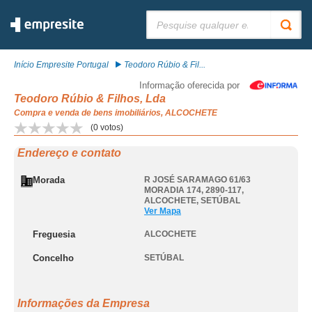
Pesquisar:
Início Empresite Portugal
Teodoro Rúbio & Fil...
Informação oferecida por
Teodoro Rúbio & Filhos, Lda
Compra e venda de bens imobiliários, ALCOCHETE
(
0
votos)
Endereço e contato
Morada
R JOSÉ SARAMAGO 61/63
MORADIA 174, 2890-117
,
ALCOCHETE
,
SETÚBAL
Ver Mapa
Freguesia
ALCOCHETE
Concelho
SETÚBAL
Informações da Empresa