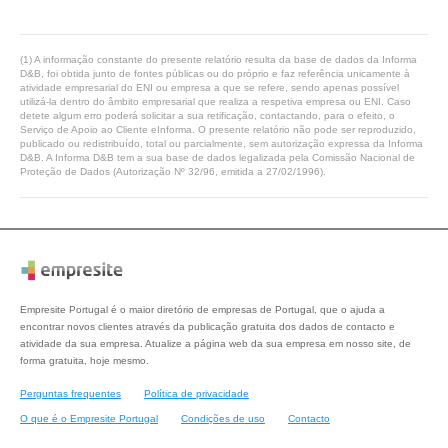
(1) A informação constante do presente relatório resulta da base de dados da Informa
D&B, foi obtida junto de fontes públicas ou do próprio e faz referência unicamente à
atividade empresarial do ENI ou empresa a que se refere, sendo apenas possível
utilizá-la dentro do âmbito empresarial que realiza a respetiva empresa ou ENI. Caso
detete algum erro poderá solicitar a sua retificação, contactando, para o efeito, o
Serviço de Apoio ao Cliente eInforma. O presente relatório não pode ser reproduzido,
publicado ou redistribuído, total ou parcialmente, sem autorização expressa da Informa
D&B. A Informa D&B tem a sua base de dados legalizada pela Comissão Nacional de
Proteção de Dados (Autorização Nº 32/96, emitida a 27/02/1996).
Empresite Portugal é o maior diretório de empresas de Portugal, que o ajuda a
encontrar novos clientes através da publicação gratuita dos dados de contacto e
atividade da sua empresa. Atualize a página web da sua empresa em nosso site, de
forma gratuita, hoje mesmo.
Perguntas frequentes
Política de privacidade
O que é o Empresite Portugal
Condições de uso
Contacto