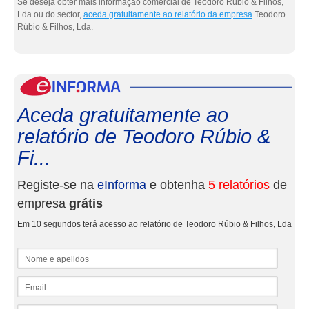
Se deseja obter mais informação comercial de Teodoro Rúbio & Filhos,
Lda ou do sector,
aceda gratuitamente ao relatório da empresa
Teodoro
Rúbio & Filhos, Lda.
eInf
Aceda gratuitamente ao
relatório de Teodoro Rúbio &
Fi...
Registe-se na
eInforma
e obtenha
5 relatórios
de
empresa
grátis
Em 10 segundos terá acesso ao relatório de Teodoro Rúbio & Filhos, Lda
Nome e apelidos
Email