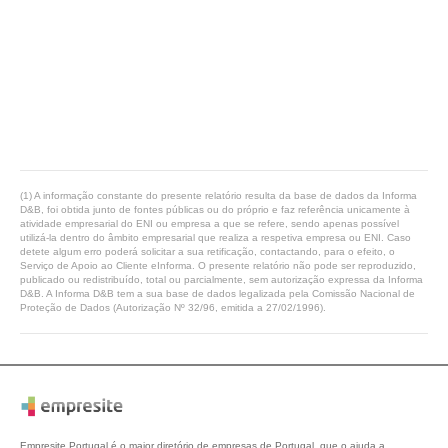
(1) A informação constante do presente relatório resulta da base de dados da Informa
D&B, foi obtida junto de fontes públicas ou do próprio e faz referência unicamente à
atividade empresarial do ENI ou empresa a que se refere, sendo apenas possível
utilizá-la dentro do âmbito empresarial que realiza a respetiva empresa ou ENI. Caso
detete algum erro poderá solicitar a sua retificação, contactando, para o efeito, o
Serviço de Apoio ao Cliente eInforma. O presente relatório não pode ser reproduzido,
publicado ou redistribuído, total ou parcialmente, sem autorização expressa da Informa
D&B. A Informa D&B tem a sua base de dados legalizada pela Comissão Nacional de
Proteção de Dados (Autorização Nº 32/96, emitida a 27/02/1996).
Empresite Portugal é o maior diretório de empresas de Portugal, que o ajuda a