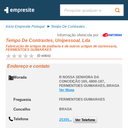
Pesquisar:
Início Empresite Portugal
Tempo De Contrastes...
Informação oferecida por
Tempo De Contrastes, Unipessoal, Lda
Fabricação de artigos de joalharia e de outros artigos de ourivesaria,
FERMENTOES GUIMARAES
(
0
votos)
Endereço e contato
Morada
R NOSSA SENHORA DA
CONCEIÇÃO 165, 4800-187
,
FERMENTOES GUIMARAES
,
BRAGA
Ver Mapa
Freguesia
FERMENTOES GUIMARAES
Concelho
BRAGA
Telefone
25355...
Ver Telefone