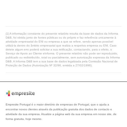
(1) A informação constante do presente relatório resulta da base de dados da Informa
D&B, foi obtida junto de fontes públicas ou do próprio e faz referência unicamente à
atividade empresarial do ENI ou empresa a que se refere, sendo apenas possível
utilizá-la dentro do âmbito empresarial que realiza a respetiva empresa ou ENI. Caso
detete algum erro poderá solicitar a sua retificação, contactando, para o efeito, o
Serviço de Apoio ao Cliente eInforma. O presente relatório não pode ser reproduzido,
publicado ou redistribuído, total ou parcialmente, sem autorização expressa da Informa
D&B. A Informa D&B tem a sua base de dados legalizada pela Comissão Nacional de
Proteção de Dados (Autorização Nº 32/96, emitida a 27/02/1996).
Empresite Portugal é o maior diretório de empresas de Portugal, que o ajuda a
encontrar novos clientes através da publicação gratuita dos dados de contacto e
atividade da sua empresa. Atualize a página web da sua empresa em nosso site, de
forma gratuita, hoje mesmo.