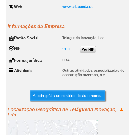
Web
www.telagueda.pt
Informações da Empresa
Razão Social
Telágueda Inovação, Lda
NIF
5101...
Ver NIF
Forma jurídica
LDA
Atividade
Outras atividades especializadas de
construção diversas, n.e.
Aceda grátis ao relatório desta empresa
Localização Geográfica de Telágueda Inovação,
Lda