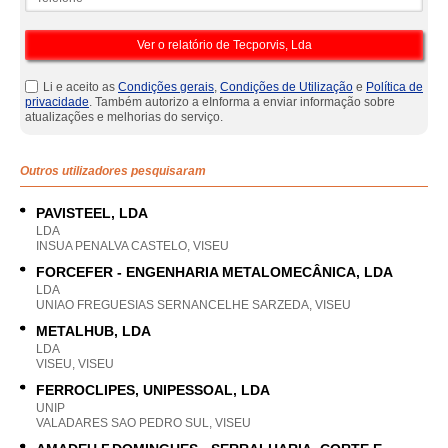
Li e aceito as
Condições gerais
,
Condições de Utilização
e
Política de
privacidade
. Também autorizo a eInforma a enviar informação sobre
atualizações e melhorias do serviço.
Outros utilizadores pesquisaram
PAVISTEEL, LDA
LDA
INSUA PENALVA CASTELO, VISEU
FORCEFER - ENGENHARIA METALOMECÂNICA, LDA
LDA
UNIAO FREGUESIAS SERNANCELHE SARZEDA, VISEU
METALHUB, LDA
LDA
VISEU, VISEU
FERROCLIPES, UNIPESSOAL, LDA
UNIP
VALADARES SAO PEDRO SUL, VISEU