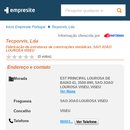
Pesquisar:
Início Empresite Portugal
Tecporvis, Lda
Informação oferecida por
Tecporvis, Lda
Fabricação de estruturas de construções metálicas, SAO JOAO
LOUROSA VISEU
(
0
votos)
Endereço e contato
Morada
EST PRINCIPAL LOUROSA DE
BAIXO 41, 3500-890
,
SAO JOAO
LOUROSA VISEU
,
VISEU
Ver Mapa
Freguesia
SAO JOAO LOUROSA VISEU
Concelho
VISEU
Telefone
96003...
Ver Telefone