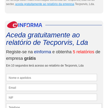
sector,
aceda gratuitamente ao relatório da empresa
Tecporvis, Lda.
eInf
Aceda gratuitamente ao
relatório de Tecporvis, Lda
Registe-se na
eInforma
e obtenha
5 relatórios
de
empresa
grátis
Em 10 segundos terá acesso ao relatório de Tecporvis, Lda
Nome e apelidos
Email
NIF
Telefone