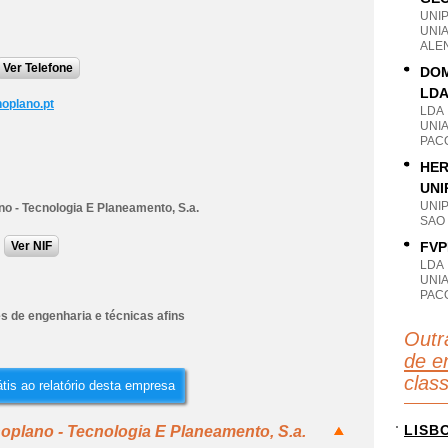
UNI
UNI
ALE
Ver Telefone
DOM
LD
oplano.pt
LDA
UNI
PACO
HER
UNI
UNI
o - Tecnologia E Planeamento, S.a.
SAO 
Ver NIF
FVP
LDA
UNI
PACO
s de engenharia e técnicas afins
Outr
de e
clas
tis ao relatório desta empresa
LISB
oplano - Tecnologia E Planeamento, S.a.