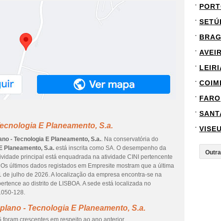
PORT
SETÚ
BRA
AVEI
LEIRI
COIM
FARO
SANT
ecnologia E Planeamento, S.a.
VISE
no - Tecnologia E Planeamento, S.a.
. Na conservatória do
E Planeamento, S.a.
está inscrita como SA. O desempenho da
tividade principal está enquadrada na atividade CINI pertencente
. Os últimos dados registados em Empresite mostram que a última
1 de julho de 2026. A localização da empresa encontra-se na
ence ao distrito de LISBOA. A sede está localizada no
050-128.
lano - Tecnologia E Planeamento, S.a.
 foram crescentes em respeito ao ano anterior.