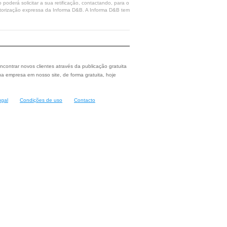
poderá solicitar a sua retificação, contactando, para o
 autorização expressa da Informa D&B. A Informa D&B tem
ncontrar novos clientes através da publicação gratuita
a empresa em nosso site, de forma gratuita, hoje
ugal
Condições de uso
Contacto