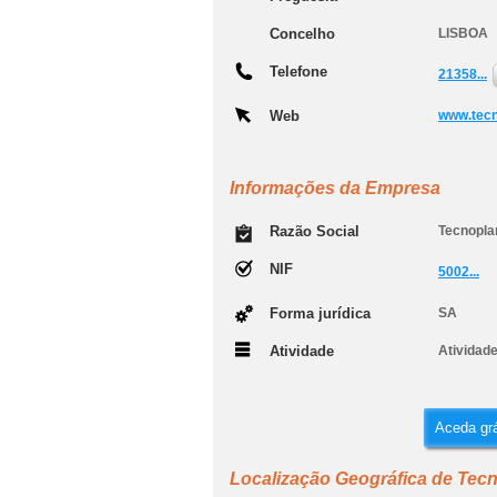
Concelho
LISBOA
Telefone
21358...
Web
www.tecn
Informações da Empresa
Razão Social
Tecnoplan
NIF
5002...
Forma jurídica
SA
Atividade
Atividade
Aceda grá
Localização Geográfica de Tecn