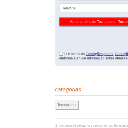
Telefone
Li e aceito as
Condições gerais
,
Condiçõ
eInforma a enviar informação sobre atualiza
categorias
Tecnoplano
(1) A informação constante do presente relatório resul