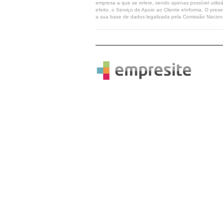
empresa a que se refere, sendo apenas possível utilizá
efeito, o Serviço de Apoio ao Cliente eInforma. O pres
a sua base de dados legalizada pela Comissão Naciona