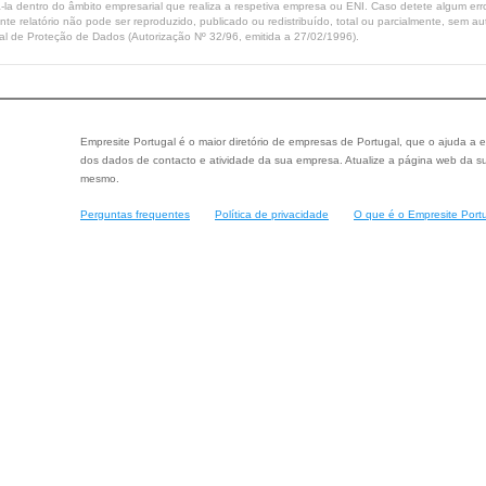
-la dentro do âmbito empresarial que realiza a respetiva empresa ou ENI. Caso detete algum erro 
ente relatório não pode ser reproduzido, publicado ou redistribuído, total ou parcialmente, sem
l de Proteção de Dados (Autorização Nº 32/96, emitida a 27/02/1996).
Empresite Portugal é o maior diretório de empresas de Portugal, que o ajuda a e
dos dados de contacto e atividade da sua empresa. Atualize a página web da su
mesmo.
Perguntas frequentes
Política de privacidade
O que é o Empresite Port