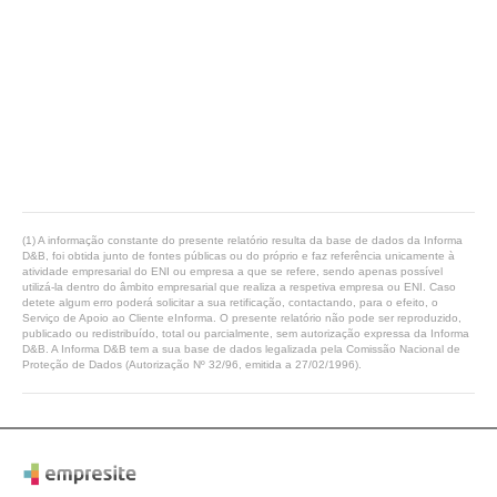
(1) A informação constante do presente relatório resulta da base de dados da Informa
D&B, foi obtida junto de fontes públicas ou do próprio e faz referência unicamente à
atividade empresarial do ENI ou empresa a que se refere, sendo apenas possível
utilizá-la dentro do âmbito empresarial que realiza a respetiva empresa ou ENI. Caso
detete algum erro poderá solicitar a sua retificação, contactando, para o efeito, o
Serviço de Apoio ao Cliente eInforma. O presente relatório não pode ser reproduzido,
publicado ou redistribuído, total ou parcialmente, sem autorização expressa da Informa
D&B. A Informa D&B tem a sua base de dados legalizada pela Comissão Nacional de
Proteção de Dados (Autorização Nº 32/96, emitida a 27/02/1996).