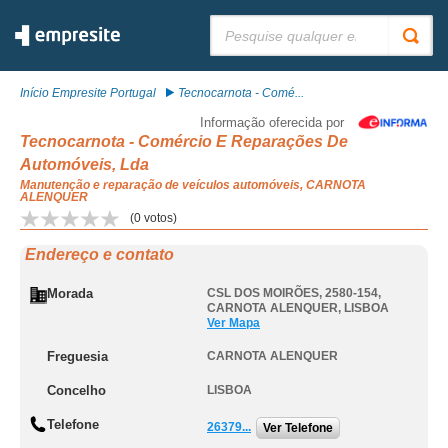
Pesquisar:
Início Empresite Portugal
Tecnocarnota - Comé...
Informação oferecida por
Tecnocarnota - Comércio E Reparações De
Automóveis, Lda
Manutenção e reparação de veículos automóveis, CARNOTA
ALENQUER
(
0
votos)
Endereço e contato
Morada
CSL DOS MOIRÕES, 2580-154
,
CARNOTA ALENQUER
,
LISBOA
Ver Mapa
Freguesia
CARNOTA ALENQUER
Concelho
LISBOA
Telefone
26379...
Ver Telefone