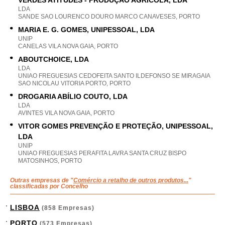
VERDES ATITUDES - PRODUÇÃO AGRÍCOLA, LDA
LDA
SANDE SAO LOURENCO DOURO MARCO CANAVESES, PORTO
MARIA E. G. GOMES, UNIPESSOAL, LDA
UNIP
CANELAS VILA NOVA GAIA, PORTO
ABOUTCHOICE, LDA
LDA
UNIAO FREGUESIAS CEDOFEITA SANTO ILDEFONSO SE MIRAGAIA
SAO NICOLAU VITORIA PORTO, PORTO
DROGARIA ABÍLIO COUTO, LDA
LDA
AVINTES VILA NOVA GAIA, PORTO
VITOR GOMES PREVENÇÃO E PROTEÇÃO, UNIPESSOAL,
LDA
UNIP
UNIAO FREGUESIAS PERAFITA LAVRA SANTA CRUZ BISPO
MATOSINHOS, PORTO
Outras empresas de "
Comércio a retalho de outros produtos...
"
classificadas por Concelho
LISBOA
(858 Empresas)
PORTO
(573 Empresas)