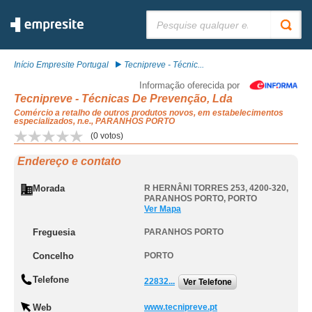
Pesquisar:
Início Empresite Portugal
Tecnipreve - Técnic...
Informação oferecida por
Tecnipreve - Técnicas De Prevenção, Lda
Comércio a retalho de outros produtos novos, em estabelecimentos
especializados, n.e., PARANHOS PORTO
(
0
votos)
Endereço e contato
Morada
R HERNÂNI TORRES 253, 4200-320
,
PARANHOS PORTO
,
PORTO
Ver Mapa
Freguesia
PARANHOS PORTO
Concelho
PORTO
Telefone
22832...
Ver Telefone
Web
www.tecnipreve.pt