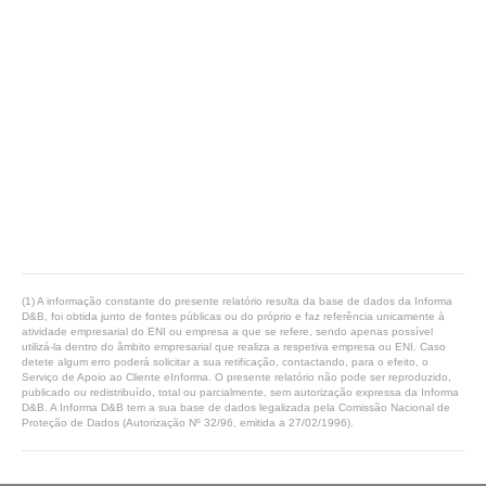
(1) A informação constante do presente relatório resulta da base de dados da Informa
D&B, foi obtida junto de fontes públicas ou do próprio e faz referência unicamente à
atividade empresarial do ENI ou empresa a que se refere, sendo apenas possível
utilizá-la dentro do âmbito empresarial que realiza a respetiva empresa ou ENI. Caso
detete algum erro poderá solicitar a sua retificação, contactando, para o efeito, o
Serviço de Apoio ao Cliente eInforma. O presente relatório não pode ser reproduzido,
publicado ou redistribuído, total ou parcialmente, sem autorização expressa da Informa
D&B. A Informa D&B tem a sua base de dados legalizada pela Comissão Nacional de
Proteção de Dados (Autorização Nº 32/96, emitida a 27/02/1996).