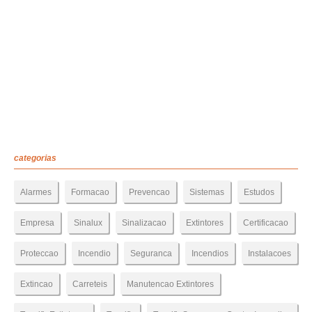
categorias
Alarmes
Formacao
Prevencao
Sistemas
Estudos
Empresa
Sinalux
Sinalizacao
Extintores
Certificacao
Proteccao
Incendio
Seguranca
Incendios
Instalacoes
Extincao
Carreteis
Manutencao Extintores