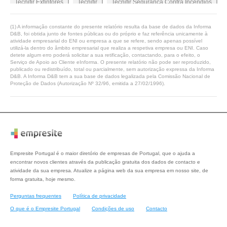
Tecnifir Extintores
Tecnifir
Tecnifir Seguranca Contra Incendios
Extintores Incendios
Extintores Seguranca
(1) A informação constante do presente relatório resulta da base de dados da Informa
D&B, foi obtida junto de fontes públicas ou do próprio e faz referência unicamente à
atividade empresarial do ENI ou empresa a que se refere, sendo apenas possível
Deteccao Incendios
Fotoluminescente
Catalogo Sinalux
utilizá-la dentro do âmbito empresarial que realiza a respetiva empresa ou ENI. Caso
detete algum erro poderá solicitar a sua retificação, contactando, para o efeito, o
Serviço de Apoio ao Cliente eInforma. O presente relatório não pode ser reproduzido,
Alarmes Incendio
Alarmes Incendios
Associacao Nacional
publicado ou redistribuído, total ou parcialmente, sem autorização expressa da Informa
D&B. A Informa D&B tem a sua base de dados legalizada pela Comissão Nacional de
Proteção de Dados (Autorização Nº 32/96, emitida a 27/02/1996).
Extincao Automatica
Incendios Extintores
Instalacoes Tecnicas
Normas Europeias
Proteccao Incendios
Sistema Seguranca
Sistemas Enderecavel
Sistemas Seguranca
Fogos
Empresite Portugal é o maior diretório de empresas de Portugal, que o ajuda a
Proteccao Civil
Apsei
Anepi
Segurex
encontrar novos clientes através da publicação gratuita dos dados de contacto e
atividade da sua empresa. Atualize a página web da sua empresa em nosso site, de
forma gratuita, hoje mesmo.
Estudos Seguranca
Instalacao Sinalizacao
Perguntas frequentes
Política de privacidade
Normas Portuguesas
Sistema Convencional
Manutencao
O que é o Empresite Portugal
Condições de uso
Contacto
Sinalizacao Seguranca