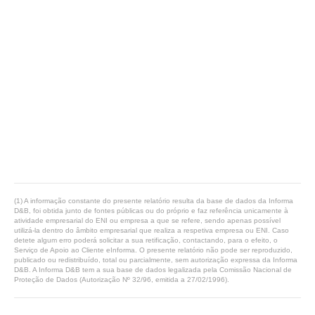
(1) A informação constante do presente relatório resulta da base de dados da Informa
D&B, foi obtida junto de fontes públicas ou do próprio e faz referência unicamente à
atividade empresarial do ENI ou empresa a que se refere, sendo apenas possível
utilizá-la dentro do âmbito empresarial que realiza a respetiva empresa ou ENI. Caso
detete algum erro poderá solicitar a sua retificação, contactando, para o efeito, o
Serviço de Apoio ao Cliente eInforma. O presente relatório não pode ser reproduzido,
publicado ou redistribuído, total ou parcialmente, sem autorização expressa da Informa
D&B. A Informa D&B tem a sua base de dados legalizada pela Comissão Nacional de
Proteção de Dados (Autorização Nº 32/96, emitida a 27/02/1996).