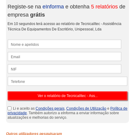
Registe-se na
eInforma
e obtenha
5 relatórios
de
empresa
grátis
Em 10 segundos terá acesso ao relatório de Tecnicalltec - Assistência
Técnica De Equipamentos De Escritório, Unipessoal, Lda
Nome e apelidos
Email
NIF
Telefone
Li e aceito as
Condições gerais
,
Condições de Utilização
e
Política de
privacidade
. Também autorizo a eInforma a enviar informação sobre
atualizações e melhorias do serviço.
Outros utilizadores pesquisaram