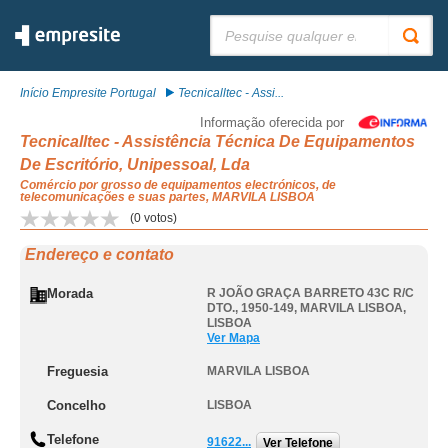
Pesquisar:
Início Empresite Portugal
Tecnicalltec - Assi...
Informação oferecida por
Tecnicalltec - Assistência Técnica De Equipamentos
De Escritório, Unipessoal, Lda
Comércio por grosso de equipamentos electrónicos, de
telecomunicações e suas partes, MARVILA LISBOA
(
0
votos)
Endereço e contato
Morada
R JOÃO GRAÇA BARRETO 43C R/C
DTO., 1950-149
,
MARVILA LISBOA
,
LISBOA
Ver Mapa
Freguesia
MARVILA LISBOA
Concelho
LISBOA
Telefone
91622...
Ver Telefone