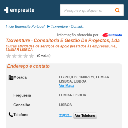
Pesquisar:
Início Empresite Portugal
Taxventure - Consul...
Informação oferecida por
Taxventure - Consultoria E Gestão De Projectos, Lda
Outras atividades de serviços de apoio prestados às empresas, n.e.,
LUMIAR LISBOA
(
0
votos)
Endereço e contato
Morada
LG POÇO 9, 1600-579
,
LUMIAR
LISBOA
,
LISBOA
Ver Mapa
Freguesia
LUMIAR LISBOA
Concelho
LISBOA
Telefone
21812...
Ver Telefone