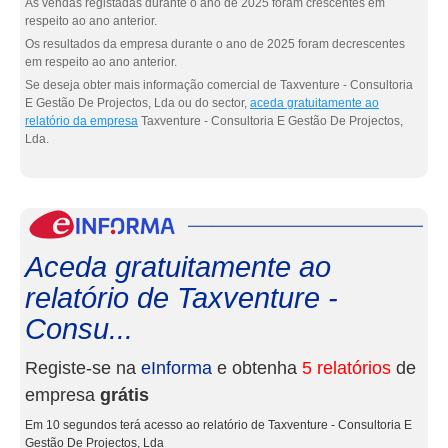
As vendas registadas durante o ano de 2025 foram crescentes em
respeito ao ano anterior.
Os resultados da empresa durante o ano de 2025 foram decrescentes
em respeito ao ano anterior.
Se deseja obter mais informação comercial de Taxventure - Consultoria
E Gestão De Projectos, Lda ou do sector,
aceda gratuitamente ao
relatório da empresa
Taxventure - Consultoria E Gestão De Projectos,
Lda.
eInf
Aceda gratuitamente ao
relatório de Taxventure -
Consu...
Registe-se na
eInforma
e obtenha
5 relatórios
de
empresa
grátis
Em 10 segundos terá acesso ao relatório de Taxventure - Consultoria E
Gestão De Projectos, Lda