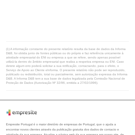
(1) A informação constante do presente relatório resulta da base de dados da Informa
D&B, foi obtida junto de fontes públicas ou do próprio e faz referência unicamente à
atividade empresarial do ENI ou empresa a que se refere, sendo apenas possível
utilizá-la dentro do âmbito empresarial que realiza a respetiva empresa ou ENI. Caso
detete algum erro poderá solicitar a sua retificação, contactando, para o efeito, o
Serviço de Apoio ao Cliente eInforma. O presente relatório não pode ser reproduzido,
publicado ou redistribuído, total ou parcialmente, sem autorização expressa da Informa
D&B. A Informa D&B tem a sua base de dados legalizada pela Comissão Nacional de
Proteção de Dados (Autorização Nº 32/96, emitida a 27/02/1996).
Empresite Portugal é o maior diretório de empresas de Portugal, que o ajuda a
encontrar novos clientes através da publicação gratuita dos dados de contacto e
atividade da sua empresa. Atualize a página web da sua empresa em nosso site, de