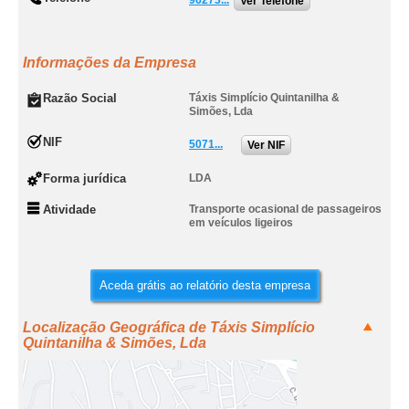
96273...
Ver Telefone
Informações da Empresa
Razão Social
Táxis Simplício Quintanilha &
Simões, Lda
NIF
5071...
Ver NIF
Forma jurídica
LDA
Atividade
Transporte ocasional de passageiros
em veículos ligeiros
Aceda grátis ao relatório desta empresa
Localização Geográfica de Táxis Simplício
Quintanilha & Simões, Lda