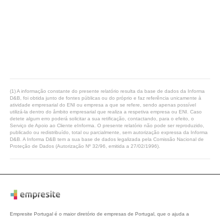
(1) A informação constante do presente relatório resulta da base de dados da Informa
D&B, foi obtida junto de fontes públicas ou do próprio e faz referência unicamente à
atividade empresarial do ENI ou empresa a que se refere, sendo apenas possível
utilizá-la dentro do âmbito empresarial que realiza a respetiva empresa ou ENI. Caso
detete algum erro poderá solicitar a sua retificação, contactando, para o efeito, o
Serviço de Apoio ao Cliente eInforma. O presente relatório não pode ser reproduzido,
publicado ou redistribuído, total ou parcialmente, sem autorização expressa da Informa
D&B. A Informa D&B tem a sua base de dados legalizada pela Comissão Nacional de
Proteção de Dados (Autorização Nº 32/96, emitida a 27/02/1996).
Empresite Portugal é o maior diretório de empresas de Portugal, que o ajuda a