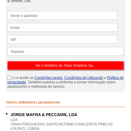
& Simões, Lda
Nome e apelidos
Email
NIF
Telefone
Li e aceito as
Condições gerais
,
Condições de Utilização
e
Política de
privacidade
. Também autorizo a eInforma a enviar informação sobre
atualizações e melhorias do serviço.
Outros utilizadores pesquisaram
JORGE MAFRA & PECCAVIN, LDA
LDA
UNIAO FREGUESIAS SANTO ANTONIO CAVALEIROS FRIELAS
LOURES, LISBOA