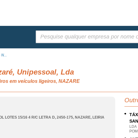
Pesquisar:
 N...
aré, Unipessoal, Lda
iros em veículos ligeiros, NAZARE
Outr
TÁX
L LOTES 15/16 4 R/C LETRA D, 2450-175
,
NAZARE
,
LEIRIA
SAN
LDA
POMB