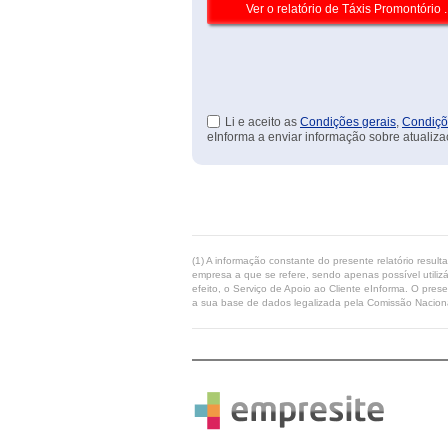
Li e aceito as
Condições gerais
,
Condiçõ
eInforma a enviar informação sobre atualiza
(1) A informação constante do presente relatório resul
empresa a que se refere, sendo apenas possível utilizá
efeito, o Serviço de Apoio ao Cliente eInforma. O pres
a sua base de dados legalizada pela Comissão Naciona