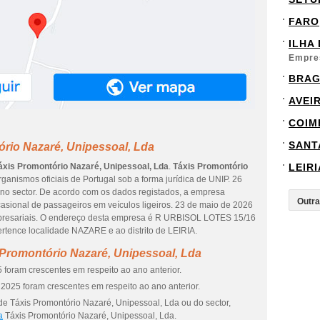
FARO
ILHA
Empre
BRA
AVEI
COIM
SANT
rio Nazaré, Unipessoal, Lda
áxis Promontório Nazaré, Unipessoal, Lda
.
Táxis Promontório
LEIRI
rganismos oficiais de Portugal sob a forma jurídica de UNIP. 26
no sector. De acordo com os dados registados, a empresa
asional de passageiros em veículos ligeiros. 23 de maio de 2026
mpresariais. O endereço desta empresa é R URBISOL LOTES 15/16
rtence localidade NAZARE e ao distrito de LEIRIA.
 Promontório Nazaré, Unipessoal, Lda
 foram crescentes em respeito ao ano anterior.
2025 foram crescentes em respeito ao ano anterior.
de Táxis Promontório Nazaré, Unipessoal, Lda ou do sector,
a
Táxis Promontório Nazaré, Unipessoal, Lda.