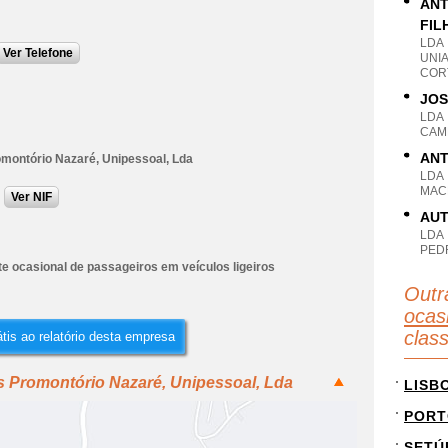
ANT
FIL
LDA
Ver Telefone
UNI
CORT
JOS
LDA
CAMP
ANT
omontório Nazaré, Unipessoal, Lda
LDA
MACE
Ver NIF
AUT
LDA
PED
e ocasional de passageiros em veículos ligeiros
Outr
ocas
clas
tis ao relatório desta empresa
s Promontório Nazaré, Unipessoal, Lda
LISB
PORT
SETÚ