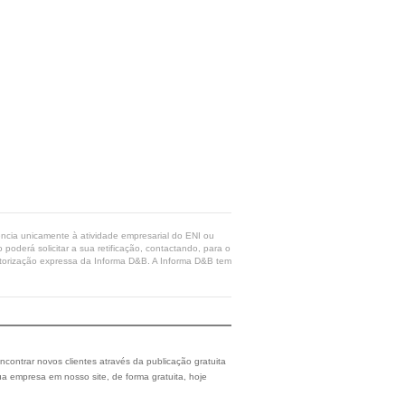
rência unicamente à atividade empresarial do ENI ou
poderá solicitar a sua retificação, contactando, para o
 autorização expressa da Informa D&B. A Informa D&B tem
ncontrar novos clientes através da publicação gratuita
a empresa em nosso site, de forma gratuita, hoje