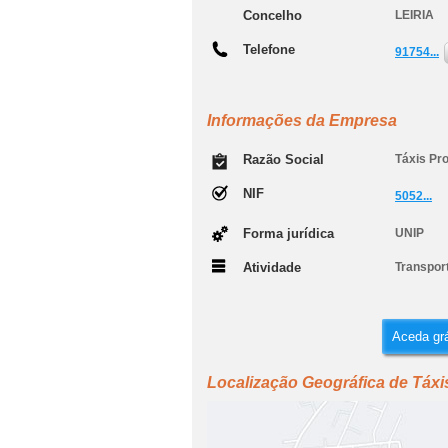
Concelho
LEIRIA
Telefone
91754...
Informações da Empresa
Razão Social
Táxis Pr
NIF
5052...
Forma jurídica
UNIP
Atividade
Transport
Aceda grá
Localização Geográfica de Táxi