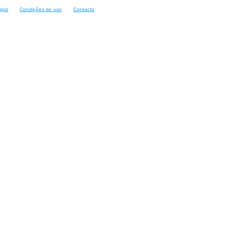
ugal
Condições de uso
Contacto