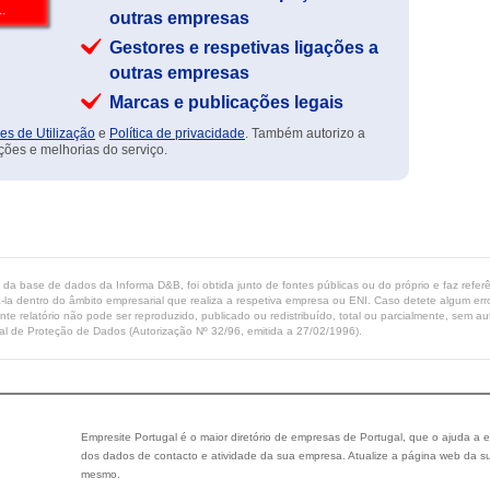
outras empresas
Gestores e respetivas ligações a
outras empresas
Marcas e publicações legais
es de Utilização
e
Política de privacidade
. Também autorizo a
ções e melhorias do serviço.
ta da base de dados da Informa D&B, foi obtida junto de fontes públicas ou do próprio e faz refe
-la dentro do âmbito empresarial que realiza a respetiva empresa ou ENI. Caso detete algum erro 
ente relatório não pode ser reproduzido, publicado ou redistribuído, total ou parcialmente, sem
l de Proteção de Dados (Autorização Nº 32/96, emitida a 27/02/1996).
Empresite Portugal é o maior diretório de empresas de Portugal, que o ajuda a e
dos dados de contacto e atividade da sua empresa. Atualize a página web da su
mesmo.