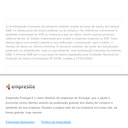
(1) A informação constante do presente relatório resulta da base de dados da Informa
D&B, foi obtida junto de fontes públicas ou do próprio e faz referência unicamente à
atividade empresarial do ENI ou empresa a que se refere, sendo apenas possível
utilizá-la dentro do âmbito empresarial que realiza a respetiva empresa ou ENI. Caso
detete algum erro poderá solicitar a sua retificação, contactando, para o efeito, o
Serviço de Apoio ao Cliente eInforma. O presente relatório não pode ser reproduzido,
publicado ou redistribuído, total ou parcialmente, sem autorização expressa da Informa
D&B. A Informa D&B tem a sua base de dados legalizada pela Comissão Nacional de
Proteção de Dados (Autorização Nº 32/96, emitida a 27/02/1996).
Empresite Portugal é o maior diretório de empresas de Portugal, que o ajuda a
encontrar novos clientes através da publicação gratuita dos dados de contacto e
atividade da sua empresa. Atualize a página web da sua empresa em nosso site, de
forma gratuita, hoje mesmo.
Perguntas frequentes
Política de privacidade