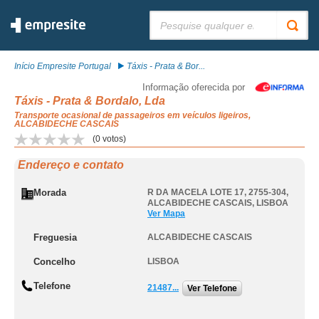
Pesquisar:
Início Empresite Portugal
Táxis - Prata & Bor...
Informação oferecida por
Táxis - Prata & Bordalo, Lda
Transporte ocasional de passageiros em veículos ligeiros,
ALCABIDECHE CASCAIS
(
0
votos)
Endereço e contato
Morada
R DA MACELA LOTE 17, 2755-304
,
ALCABIDECHE CASCAIS
,
LISBOA
Ver Mapa
Freguesia
ALCABIDECHE CASCAIS
Concelho
LISBOA
Telefone
21487...
Ver Telefone