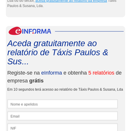
Lda ou do sector,
aceda gratuitamente ao relatório da empresa
Táxis
Paulos & Susana, Lda.
eInf
Aceda gratuitamente ao
relatório de Táxis Paulos &
Sus...
Registe-se na
eInforma
e obtenha
5 relatórios
de
empresa
grátis
Em 10 segundos terá acesso ao relatório de Táxis Paulos & Susana, Lda
Nome e apelidos
Email
NIF