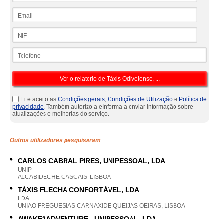
Email
NIF
Telefone
Li e aceito as
Condições gerais
,
Condições de Utilização
e
Política de
privacidade
. Também autorizo a eInforma a enviar informação sobre
atualizações e melhorias do serviço.
Outros utilizadores pesquisaram
CARLOS CABRAL PIRES, UNIPESSOAL, LDA
UNIP
ALCABIDECHE CASCAIS, LISBOA
TÁXIS FLECHA CONFORTÁVEL, LDA
LDA
UNIAO FREGUESIAS CARNAXIDE QUEIJAS OEIRAS, LISBOA
AWAKE2ADVENTURE - UNIPESSOAL, LDA