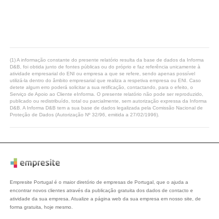
(1) A informação constante do presente relatório resulta da base de dados da Informa
D&B, foi obtida junto de fontes públicas ou do próprio e faz referência unicamente à
atividade empresarial do ENI ou empresa a que se refere, sendo apenas possível
utilizá-la dentro do âmbito empresarial que realiza a respetiva empresa ou ENI. Caso
detete algum erro poderá solicitar a sua retificação, contactando, para o efeito, o
Serviço de Apoio ao Cliente eInforma. O presente relatório não pode ser reproduzido,
publicado ou redistribuído, total ou parcialmente, sem autorização expressa da Informa
D&B. A Informa D&B tem a sua base de dados legalizada pela Comissão Nacional de
Proteção de Dados (Autorização Nº 32/96, emitida a 27/02/1996).
Empresite Portugal é o maior diretório de empresas de Portugal, que o ajuda a
encontrar novos clientes através da publicação gratuita dos dados de contacto e
atividade da sua empresa. Atualize a página web da sua empresa em nosso site, de
forma gratuita, hoje mesmo.