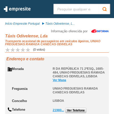
Pesquisar:
Início Empresite Portugal
Táxis Odivelense, L...
Informação oferecida por
Táxis Odivelense, Lda
Transporte ocasional de passageiros em veículos ligeiros, UNIAO
FREGUESIAS RAMADA CANECAS ODIVELAS
(
0
votos)
Endereço e contato
Morada
R DA REPÚBLICA 71 2ºESQ., 1685-
484
,
UNIAO FREGUESIAS RAMADA
CANECAS ODIVELAS
,
LISBOA
Ver Mapa
Freguesia
UNIAO FREGUESIAS RAMADA
CANECAS ODIVELAS
Concelho
LISBOA
Telefone
21980...
Ver Telefone