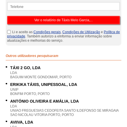
Telefone
Li e aceito as
Condições gerais
,
Condições de Utilização
e
Política de
privacidade
. Também autorizo a eInforma a enviar informação sobre
atualizações e melhorias do serviço.
Outros utilizadores pesquisaram
TÁXI 2 GO, LDA
LDA
BAGUIM MONTE GONDOMAR, PORTO
ERIKIKA TÁXIS, UNIPESSOAL, LDA
UNIP
BONFIM PORTO, PORTO
ANTÓNIO OLIVEIRA E AMÁLIA, LDA
LDA
UNIAO FREGUESIAS CEDOFEITA SANTO ILDEFONSO SE MIRAGAIA
SAO NICOLAU VITORIA PORTO, PORTO
AVIIVA, LDA