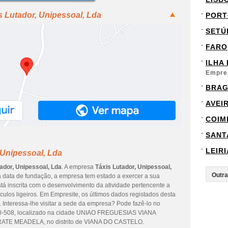
s Lutador, Unipessoal, Lda
PORT
SETÚ
FARO
ILHA
Empre
BRA
AVEI
COIM
SANT
LEIRI
 Unipessoal, Lda
ador, Unipessoal, Lda
. A empresa
Táxis Lutador, Unipessoal,
 data de fundação, a empresa tem estado a exercer a sua
tá inscrita com o desenvolvimento da atividade pertencente a
ulos ligeiros. Em Empresite, os últimos dados registados desta
 Interessa-lhe visitar a sede da empresa? Pode fazê-lo no
-508, localizado na cidade UNIAO FREGUESIAS VIANA
E MEADELA, no distrito de VIANA DO CASTELO.