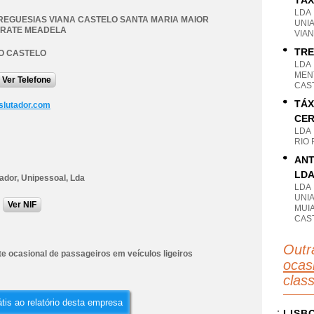
TÁX
LDA
REGUESIAS VIANA CASTELO SANTA MARIA MAIOR
UNI
RATE MEADELA
VIAN
TRE
O CASTELO
LDA
MENT
Ver Telefone
CAS
TÁX
slutador.com
CER
LDA
RIO 
ANT
LD
ador, Unipessoal, Lda
LDA
UNI
Ver NIF
MUI
CAS
Outr
e ocasional de passageiros em veículos ligeiros
ocas
clas
tis ao relatório desta empresa
LISB