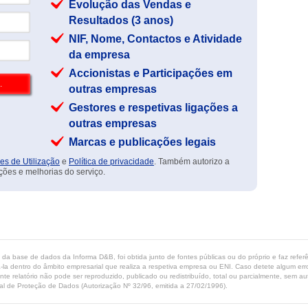
Evolução das Vendas e
Resultados (3 anos)
NIF, Nome, Contactos e Atividade
da empresa
Accionistas e Participações em
outras empresas
Gestores e respetivas ligações a
outras empresas
Marcas e publicações legais
es de Utilização
e
Política de privacidade
. Também autorizo a
ções e melhorias do serviço.
ta da base de dados da Informa D&B, foi obtida junto de fontes públicas ou do próprio e faz refe
-la dentro do âmbito empresarial que realiza a respetiva empresa ou ENI. Caso detete algum erro 
ente relatório não pode ser reproduzido, publicado ou redistribuído, total ou parcialmente, sem
l de Proteção de Dados (Autorização Nº 32/96, emitida a 27/02/1996).