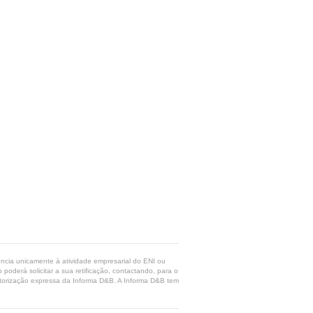
rência unicamente à atividade empresarial do ENI ou
poderá solicitar a sua retificação, contactando, para o
 autorização expressa da Informa D&B. A Informa D&B tem