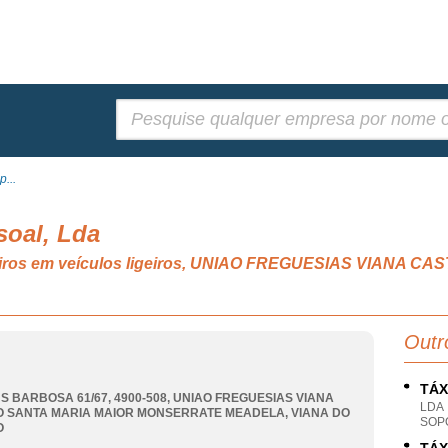
Pesquisar:
p...
soal, Lda
geiros em veículos ligeiros, UNIAO FREGUESIAS VIANA 
Outr
TÁX
S BARBOSA 61/67, 4900-508
,
UNIAO FREGUESIAS VIANA
LDA
O SANTA MARIA MAIOR MONSERRATE MEADELA
,
VIANA DO
SOPO
O