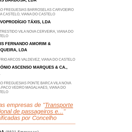
IS BARBOSA, LDA
AO FREGUESIAS BARROSELAS CARVOEIRO
A CASTELO, VIANA DO CASTELO
VOPRODÍGIO TÁXIS, LDA
RESTIDO VILA NOVA CERVEIRA, VIANA DO
TELO
IS FERNANDO AMORIM &
QUEIRA, LDA
FRIO ARCOS VALDEVEZ, VIANA DO CASTELO
ÓNIO ASCENSO MARQUES & CA.,
A
AO FREGUESIAS PONTE BARCA VILA NOVA
A PACO VEDRO MAGALHAES, VIANA DO
TELO
as empresas de "
Transporte
ional de passageiros e...
"
sificadas por Concelho
OA