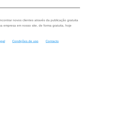
ncontrar novos clientes através da publicação gratuita
a empresa em nosso site, de forma gratuita, hoje
ugal
Condições de uso
Contacto