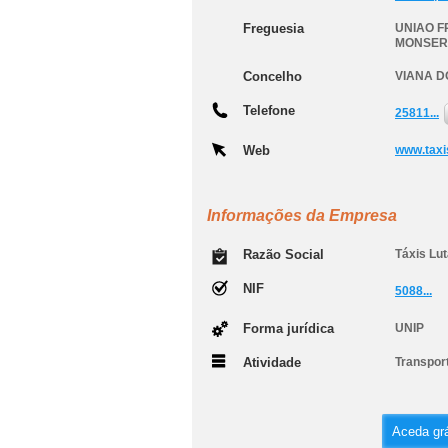
Freguesia
UNIAO F
MONSER
Concelho
VIANA D
Telefone
25811...
Web
www.taxi
Informações da Empresa
Razão Social
Táxis Lut
NIF
5088...
Forma jurídica
UNIP
Atividade
Transport
Aceda grá