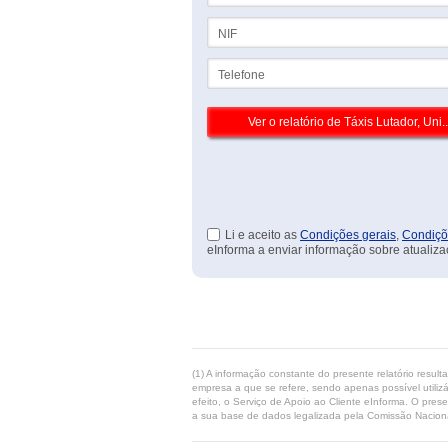
NIF
Telefone
Li e aceito as
Condições gerais
,
Condiçõ
eInforma a enviar informação sobre atualiza
(1) A informação constante do presente relatório resul
empresa a que se refere, sendo apenas possível utilizá
efeito, o Serviço de Apoio ao Cliente eInforma. O pres
a sua base de dados legalizada pela Comissão Naciona