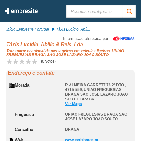
Pesquisar:
Início Empresite Portugal
Táxis Lucídio, Abíl...
Informação oferecida por
Táxis Lucídio, Abílio & Reis, Lda
Transporte ocasional de passageiros em veículos ligeiros, UNIAO
FREGUESIAS BRAGA SAO JOSE LAZARO JOAO SOUTO
(
0
votos)
Endereço e contato
Morada
R ALMEIDA GARRETT 76 2º DTO.,
4715-559
,
UNIAO FREGUESIAS
BRAGA SAO JOSE LAZARO JOAO
SOUTO
,
BRAGA
Ver Mapa
Freguesia
UNIAO FREGUESIAS BRAGA SAO
JOSE LAZARO JOAO SOUTO
Concelho
BRAGA
Web
www.taxisbraga.pt