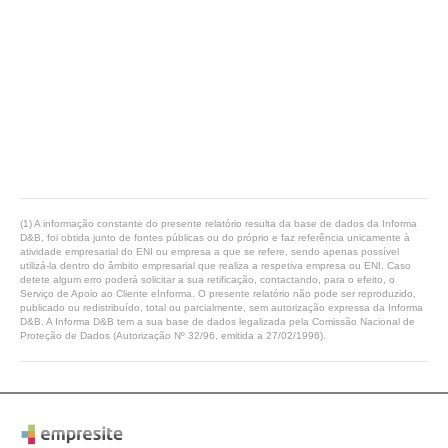
(1) A informação constante do presente relatório resulta da base de dados da Informa
D&B, foi obtida junto de fontes públicas ou do próprio e faz referência unicamente à
atividade empresarial do ENI ou empresa a que se refere, sendo apenas possível
utilizá-la dentro do âmbito empresarial que realiza a respetiva empresa ou ENI. Caso
detete algum erro poderá solicitar a sua retificação, contactando, para o efeito, o
Serviço de Apoio ao Cliente eInforma. O presente relatório não pode ser reproduzido,
publicado ou redistribuído, total ou parcialmente, sem autorização expressa da Informa
D&B. A Informa D&B tem a sua base de dados legalizada pela Comissão Nacional de
Proteção de Dados (Autorização Nº 32/96, emitida a 27/02/1996).