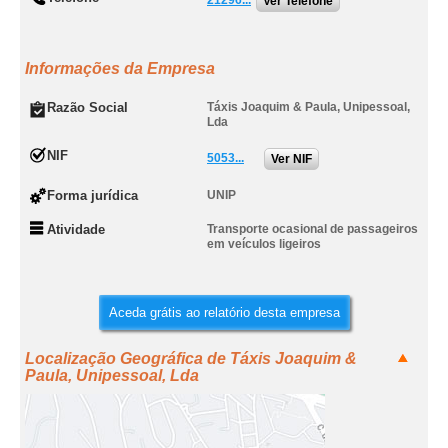
21296...
Ver Telefone
Informações da Empresa
Razão Social
Táxis Joaquim & Paula, Unipessoal,
Lda
NIF
5053...
Ver NIF
Forma jurídica
UNIP
Atividade
Transporte ocasional de passageiros
em veículos ligeiros
Aceda grátis ao relatório desta empresa
Localização Geográfica de Táxis Joaquim &
Paula, Unipessoal, Lda