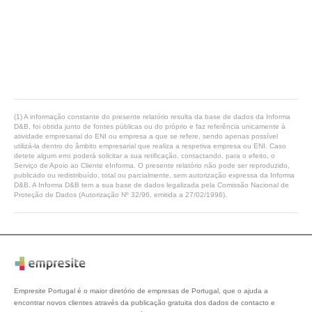
(1) A informação constante do presente relatório resulta da base de dados da Informa
D&B, foi obtida junto de fontes públicas ou do próprio e faz referência unicamente à
atividade empresarial do ENI ou empresa a que se refere, sendo apenas possível
utilizá-la dentro do âmbito empresarial que realiza a respetiva empresa ou ENI. Caso
detete algum erro poderá solicitar a sua retificação, contactando, para o efeito, o
Serviço de Apoio ao Cliente eInforma. O presente relatório não pode ser reproduzido,
publicado ou redistribuído, total ou parcialmente, sem autorização expressa da Informa
D&B. A Informa D&B tem a sua base de dados legalizada pela Comissão Nacional de
Proteção de Dados (Autorização Nº 32/96, emitida a 27/02/1996).
Empresite Portugal é o maior diretório de empresas de Portugal, que o ajuda a
encontrar novos clientes através da publicação gratuita dos dados de contacto e