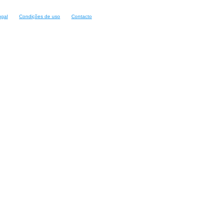
ugal
Condições de uso
Contacto