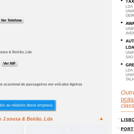
TÁX
LDA
UNI
OEIR
Ver Telefone
AWA
UNI
AVEN
AUT
LD
ousa & Beirão, Lda
UNI
SAO
Ver NIF
GRE
LDA
UNIA
TAL
e ocasional de passageiros em veículos ligeiros
Outr
ocas
clas
tis ao relatório desta empresa
s J.sousa & Beirão, Lda
LISB
PORT