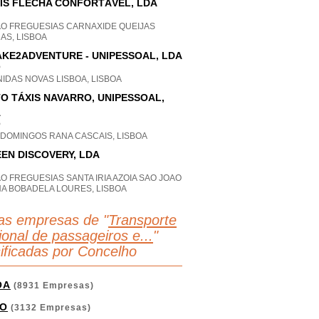
IS FLECHA CONFORTÁVEL, LDA
AO FREGUESIAS CARNAXIDE QUEIJAS
AS, LISBOA
KE2ADVENTURE - UNIPESSOAL, LDA
P
IDAS NOVAS LISBOA, LISBOA
O TÁXIS NAVARRO, UNIPESSOAL,
A
P
 DOMINGOS RANA CASCAIS, LISBOA
EN DISCOVERY, LDA
O FREGUESIAS SANTA IRIA AZOIA SAO JOAO
HA BOBADELA LOURES, LISBOA
as empresas de "
Transporte
ional de passageiros e...
"
sificadas por Concelho
OA
(8931 Empresas)
O
(3132 Empresas)