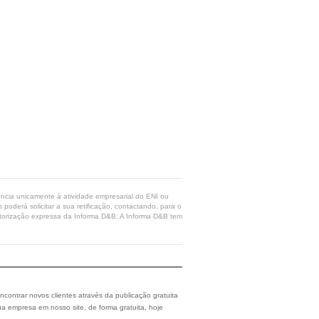
rência unicamente à atividade empresarial do ENI ou
poderá solicitar a sua retificação, contactando, para o
 autorização expressa da Informa D&B. A Informa D&B tem
ncontrar novos clientes através da publicação gratuita
a empresa em nosso site, de forma gratuita, hoje