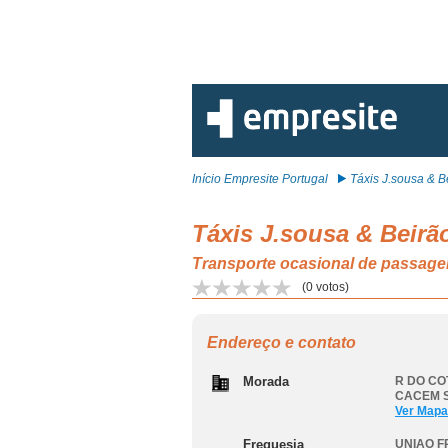
Início Empresite Portugal
Táxis J.sousa & Be
Táxis J.sousa & Beirã
Transporte ocasional de passa
(
0
votos)
Endereço e contato
Morada
R DO CO
CACEM 
Ver Mapa
Freguesia
UNIAO F