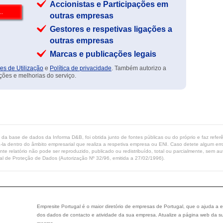
Accionistas e Participações em
outras empresas
Gestores e respetivas ligações a
outras empresas
Marcas e publicações legais
es de Utilização
e
Política de privacidade
. Também autorizo a
ções e melhorias do serviço.
ta da base de dados da Informa D&B, foi obtida junto de fontes públicas ou do próprio e faz refe
-la dentro do âmbito empresarial que realiza a respetiva empresa ou ENI. Caso detete algum erro 
ente relatório não pode ser reproduzido, publicado ou redistribuído, total ou parcialmente, sem
l de Proteção de Dados (Autorização Nº 32/96, emitida a 27/02/1996).
Empresite Portugal é o maior diretório de empresas de Portugal, que o ajuda a e
dos dados de contacto e atividade da sua empresa. Atualize a página web da su