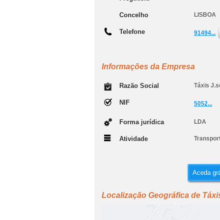
Concelho
LISBOA
Telefone
91494...
Informações da Empresa
Razão Social
Táxis J.s
NIF
5052...
Forma jurídica
LDA
Atividade
Transport
Aceda grá
Localização Geográfica de Táxi