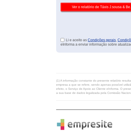
Li e aceito as
Condições gerais
,
Condiçõ
eInforma a enviar informação sobre atualiza
(1) A informação constante do presente relatório resul
empresa a que se refere, sendo apenas possível utilizá
efeito, o Serviço de Apoio ao Cliente eInforma. O pres
a sua base de dados legalizada pela Comissão Naciona