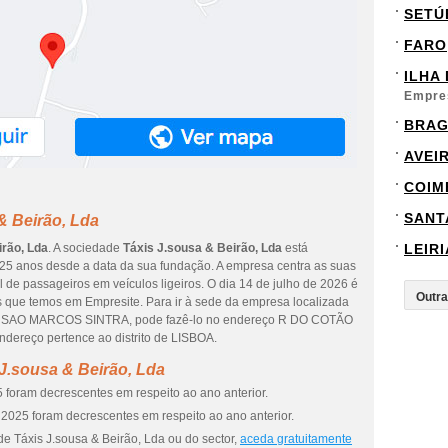
SETÚ
FARO
ILHA
Empre
BRA
AVEI
COIM
SANT
& Beirão, Lda
irão, Lda
. A sociedade
Táxis J.sousa & Beirão, Lda
está
LEIRI
25 anos desde a data da sua fundação. A empresa centra as suas
l de passageiros em veículos ligeiros. O dia 14 de julho de 2026 é
s que temos em Empresite. Para ir à sede da empresa localizada
SAO MARCOS SINTRA, pode fazê-lo no endereço R DO COTÃO
ereço pertence ao distrito de LISBOA.
J.sousa & Beirão, Lda
 foram decrescentes em respeito ao ano anterior.
2025 foram decrescentes em respeito ao ano anterior.
e Táxis J.sousa & Beirão, Lda ou do sector,
aceda gratuitamente